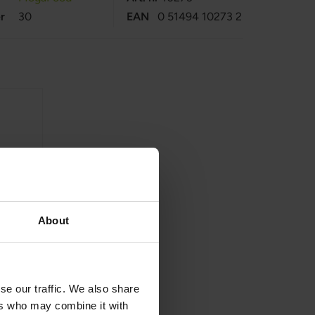
r
30
EAN
0 51494 10273 2
About
n på 55 år og
og -mineraler av
d Multivitamin
se our traffic. We also share
 normal
ers who may combine it with
. Men's 55+