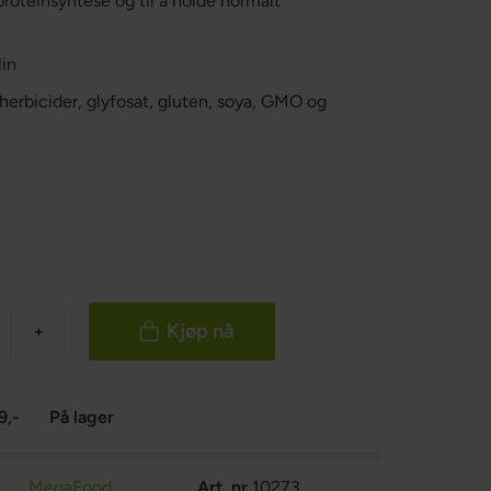
proteinsyntese og til å holde normalt
lin
, herbicider, glyfosat, gluten, soya, GMO og
Kjøp nå
+
9,-
På lager
MegaFood
Art. nr
10273