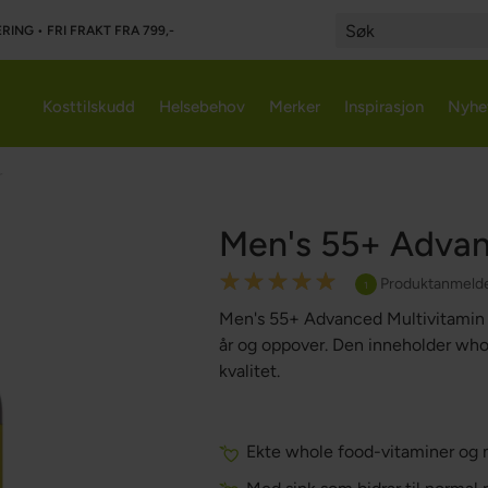
RING • FRI FRAKT FRA 799,-
Search
Kosttilskudd
Helsebehov
Merker
Inspirasjon
Nyhe
r
Men's 55+ Advan
Rating:
Produktanmelde
1
100
100
% of
Men's 55+ Advanced Multivitamin e
år og oppover. Den inneholder who
kvalitet.
Ekte whole food-vitaminer og m