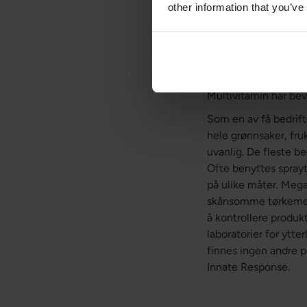
other information that you’ve
Advanced Multivitam
oksidativt stress, so
testosteronnivåer i
som bevare normalt h
kollagendannelse, so
Multivitamin har bev
Som en av få bedrif
hele grønnsaker, fruk
uvanlig. De fleste be
Ofte benyttes sprayt
på ulike måter. Meg
skånsomme tørkemeto
å kontrollere produkte
laboratorier for ytte
finnes ingen andre 
Innate Response.