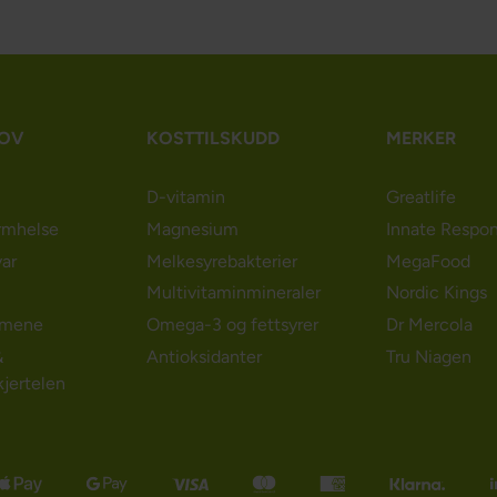
HOV
KOSTTILSKUDD
MERKER
D-vitamin
Greatlife
rmhelse
Magnesium
Innate Respo
ar
Melkesyrebakterier
MegaFood
Multivitaminmineraler
Nordic Kings
emene
Omega-3 og fettsyrer
Dr Mercola
&
Antioksidanter
Tru Niagen
kjertelen