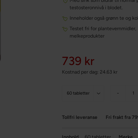
Med sink som bidrar til normal 
testosteronnivå i blodet.
Inneholder også grønn te og ko
Testet fri for plantevernmidler
melkeprodukter
739 kr
Kostnad per dag:
24.63
kr
-
Tollfri leveranse
Fri frakt fra 79
Innhold
60 tabletter
Merke