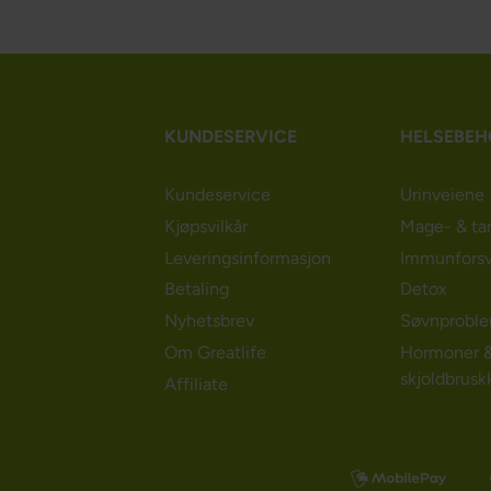
KUNDESERVICE
HELSEBE
Kundeservice
Urinveiene
Kjøpsvilkår
Mage- & ta
Leveringsinformasjon
Immunforsv
Betaling
Detox
Nyhetsbrev
Søvnprobl
Om Greatlife
Hormoner 
skjoldbrusk
Affiliate