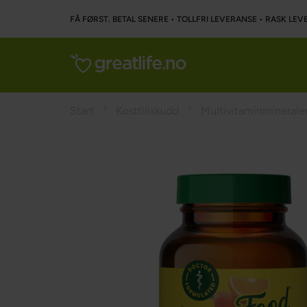
FÅ FØRST. BETAL SENERE • TOLLFRI LEVERANSE • RASK LEVE
Start
Kosttillskudd
Multivitaminminerale