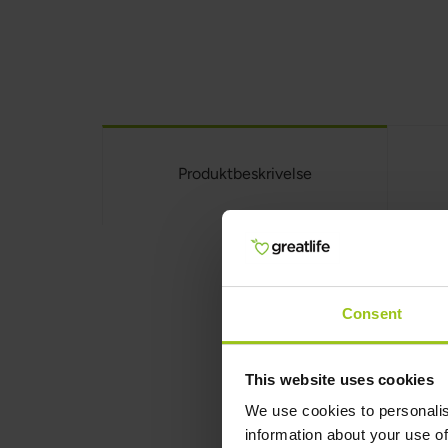
Produktbeskrivelse
Men's 55+ A
Consent
Men's 55+ Advanced M
oppover. Men's 55+ 
This website uses cookies
høyeste kvalitet, no
We use cookies to personalis
finnes det også grøn
information about your use of
homocysteinomsetnin