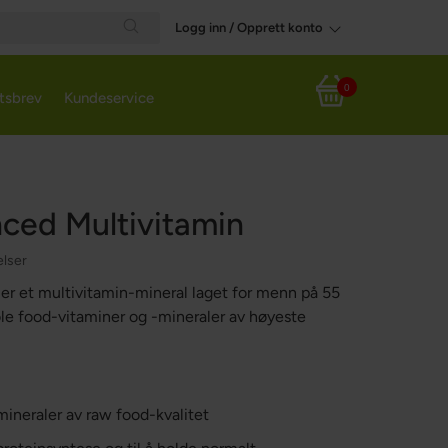
Logg inn / Opprett konto
Search
0
tsbrev
Kundeservice
Handlekurv
ced Multivitamin
lser
r et multivitamin-mineral laget for menn på 55
le food-vitaminer og -mineraler av høyeste
ineraler av raw food-kvalitet