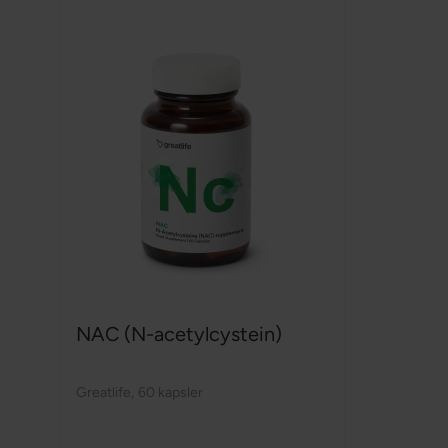
NAC (N-acetylcystein)
Greatlife
,
60 kapsler