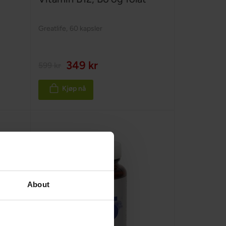
Greatlife
,
60 kapsler
349 kr
599 kr
Kjøp nå
About