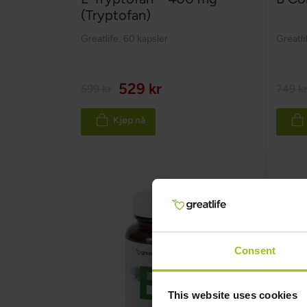
(Tryptofan)
Greatlife
,
60 kapsler
Greatli
529 kr
599 kr
749 k
Kjøp nå
Consent
This website uses cookies