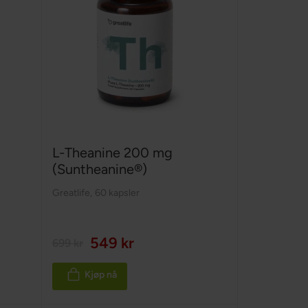
L-Theanine 200 mg
(Suntheanine®)
Greatlife
,
60 kapsler
549 kr
699 kr
Kjøp nå