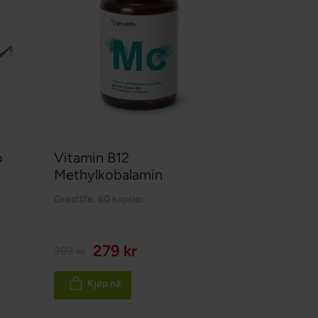
o
Vitamin B12
Methylkobalamin
Greatlife
,
60 kapsler
279 kr
399 kr
Kjøp nå