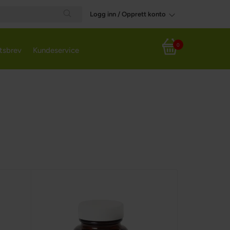
Logg inn / Opprett konto
Search
0
tsbrev
Kundeservice
Handlekurv