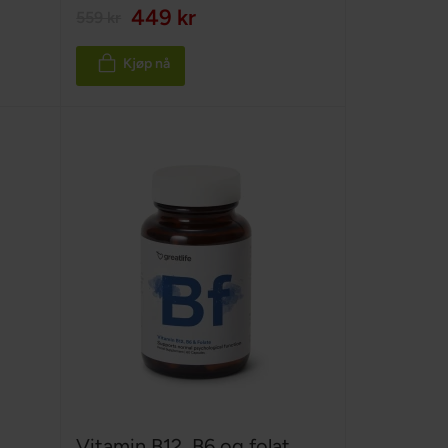
100%
449 kr
559 kr
Kjøp nå
Vitamin B12, B6 og folat