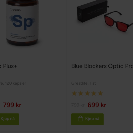
p Plus+
Blue Blockers Optic Pr
fe
,
120 kapsler
Greatlife
,
1 st
Rating:
100%
799 kr
699 kr
799 kr
Kjøp nå
Kjøp nå