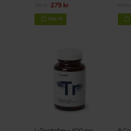
279 kr
399 kr
999 kr
Kjøp nå
L-Tryptofan – 400 mg
B Co