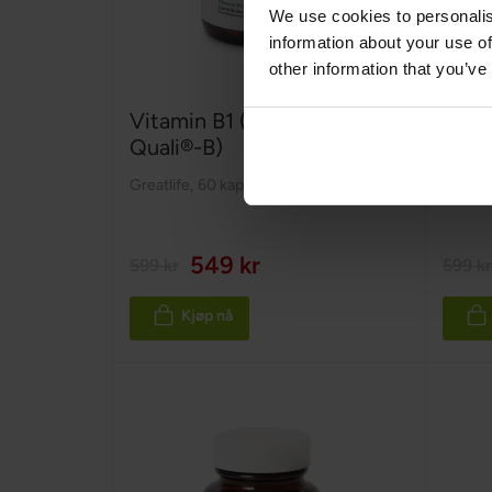
We use cookies to personalis
information about your use of
other information that you’ve
Vitamin B1 (Tiamin,
Vitam
Quali®-B)
Qual
Greatlife
,
60 kapsler
Greatli
549 kr
599 kr
599 kr
Kjøp nå