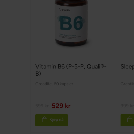
Vitamin B6 (P-5-P, Quali®-
Slee
B)
Greatlife
,
60 kapsler
Greatli
529 kr
599 kr
999 kr
Kjøp nå