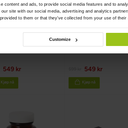
e content and ads, to provide social media features and to analy
 our site with our social media, advertising and analytics partn
 provided to them or that they’ve collected from your use of their
in B2 (Riboflavin,
Vitamin B3 (Niacin,
i®-B)
Quali®-B)
Customize
fe
,
60 kapsler
Greatlife
,
60 kapsler
549 kr
549 kr
599 kr
Kjøp nå
Kjøp nå