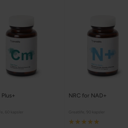
 Plus+
NRC for NAD+
fe
,
60 kapsler
Greatlife
,
90 kapsler
Rating: