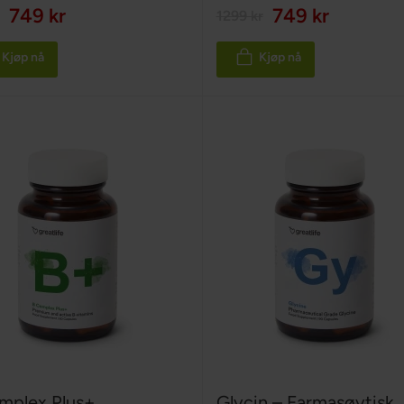
100%
749 kr
749 kr
1299 kr
Kjøp nå
Kjøp nå
mplex Plus+
Glycin – Farmasøytisk