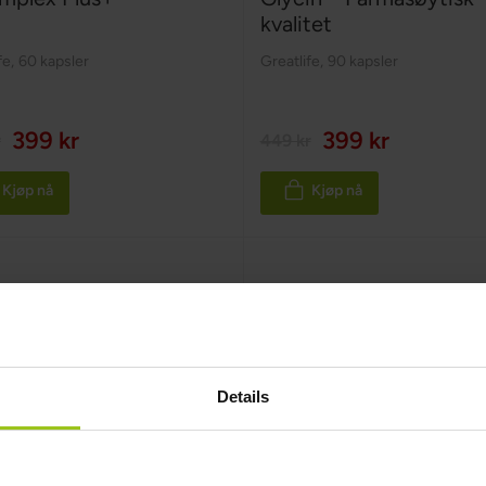
kvalitet
fe
,
60 kapsler
Greatlife
,
90 kapsler
399 kr
399 kr
r
449 kr
Kjøp nå
Kjøp nå
Details