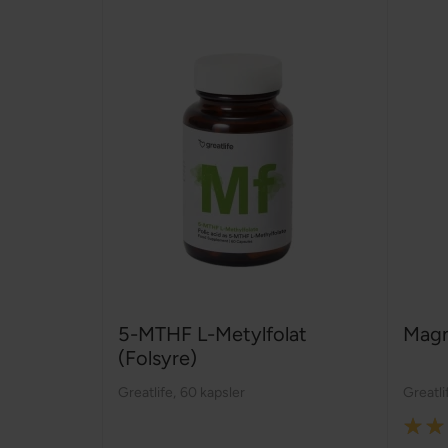
5-MTHF L-Metylfolat
Mag
(Folsyre)
Greatlife
,
60 kapsler
Greatli
Rating