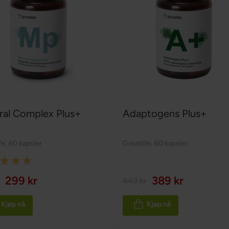
ral Complex Plus+
Adaptogens Plus+
fe
,
60 kapsler
Greatlife
,
60 kapsler
:
299 kr
389 kr
449 kr
Kjøp nå
Kjøp nå