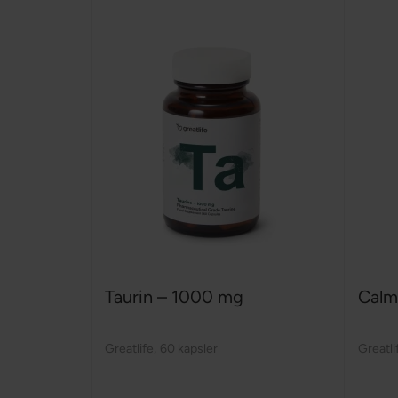
Taurin – 1000 mg
Calm
Greatlife
,
60 kapsler
Greatli