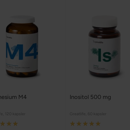
nesium M4
Inositol 500 mg
fe
,
120 kapsler
Greatlife
,
60 kapsler
:
Rating: