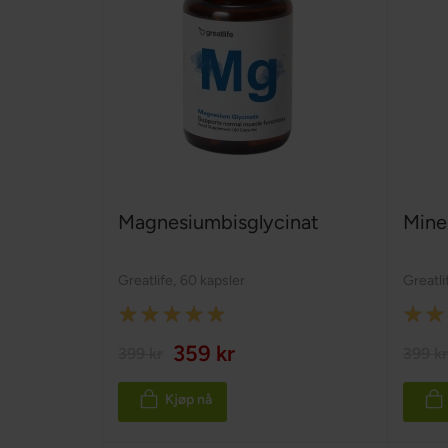
Magnesiumbisglycinat
Mine
Greatlife
,
60 kapsler
Greatli
Rating:
Rating
100%
100%
359 kr
399 kr
399 kr
Kjøp nå