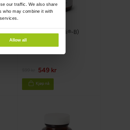
se our traffic. We also share
ers who may combine it with
 services.
Vitamin B5 (Quali®-B)
Allow all
Greatlife
,
60 kapsler
549 kr
599 kr
Kjøp nå