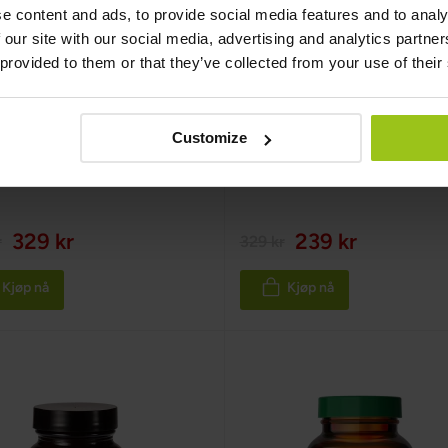
e content and ads, to provide social media features and to analy
 our site with our social media, advertising and analytics partn
 provided to them or that they’ve collected from your use of their
cetin-dihydrat
NAC (N-acetylcystein)
Customize
fe
,
60 kapsler
Greatlife
,
60 kapsler
329 kr
239 kr
r
329 kr
Kjøp nå
Kjøp nå