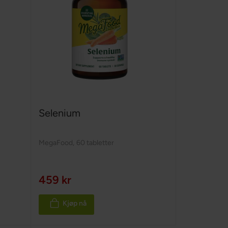
Selenium
MegaFood
,
60 tabletter
459 kr
Kjøp nå