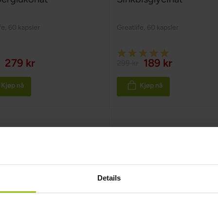
fe
,
60 kapsler
Greatlife
,
60 kapsler
Rating:
279 kr
189 kr
299 kr
100%
Kjøp nå
Kjøp nå
Details