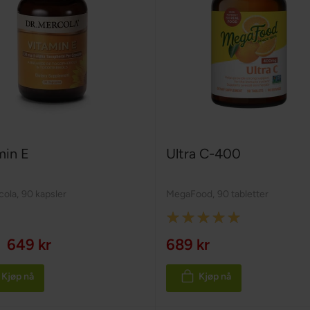
min E
Ultra C-400
cola
,
90 kapsler
MegaFood
,
90 tabletter
Rating:
100%
649 kr
689 kr
Kjøp nå
Kjøp nå