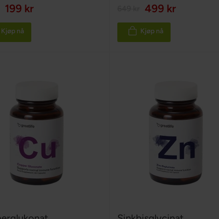
199 kr
499 kr
649 kr
Kjøp nå
Kjøp nå
erglukonat
Sinkbisglycinat