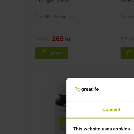
Greatlife
,
60 kapsler
Greatli
269 kr
349 kr
299 kr
Kjøp nå
Consent
This website uses cookies