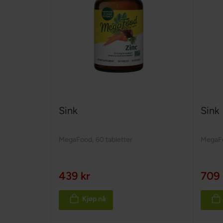
Sink
Sink
MegaFood
,
60 tabletter
MegaF
439 kr
709 
Kjøp nå