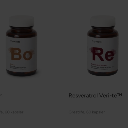
n
Resveratrol Veri-te™
fe
,
60 kapsler
Greatlife
,
60 kapsler