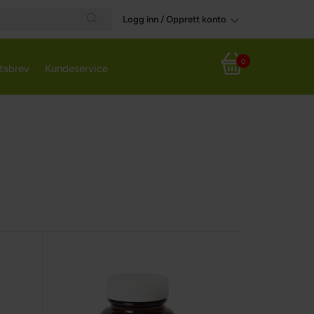
Logg inn / Opprett konto
Search
0
tsbrev
Kundeservice
Handlekurv