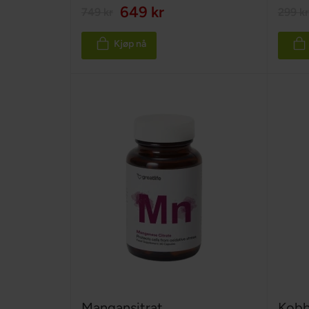
100%
649 kr
749 kr
299 kr
Kjøp nå
Mangansitrat
Kobb