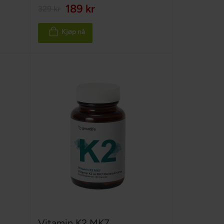
189 kr
329 kr
Kjøp nå
Vitamin K2 MK7