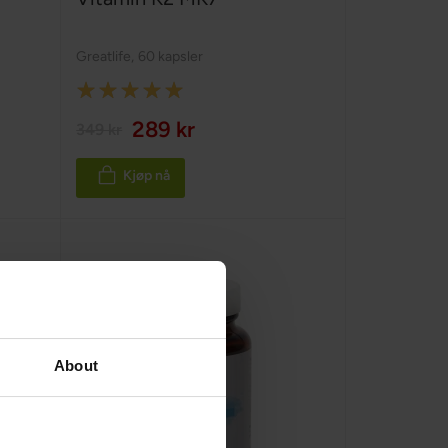
Greatlife
,
60 kapsler
Rating:
100%
289 kr
349 kr
Kjøp nå
About