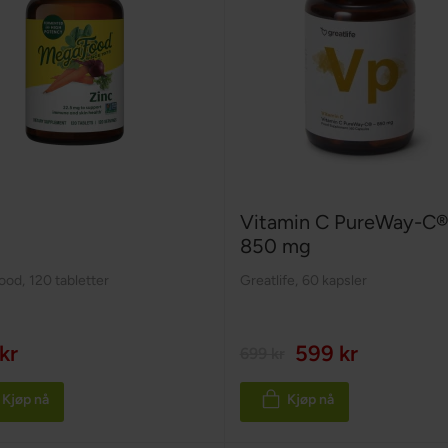
Vitamin C PureWay-C®
850 mg
ood
,
120 tabletter
Greatlife
,
60 kapsler
kr
599 kr
699 kr
Kjøp nå
Kjøp nå