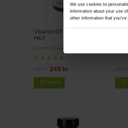
We use cookies to personalis
information about your use of
other information that you’ve
Vitamin D3 2000 IU + K2
Quer
MK7
Greatlife
,
60 kapsler
Greatli
Rating:
100%
249 kr
349 kr
449 k
Kjøp nå