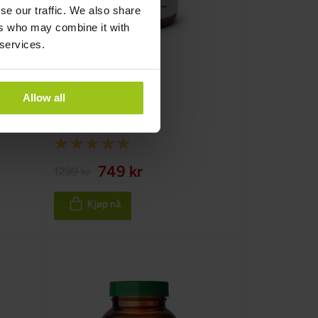
se our traffic. We also share
ers who may combine it with
 services.
NRC for NAD+
Allow all
Greatlife
,
90 kapsler
Rating:
100%
749 kr
1299 kr
Kjøp nå