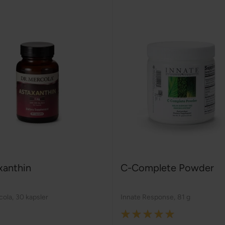
xanthin
C-Complete Powder
cola
,
30 kapsler
Innate Response
,
81 g
Rating: