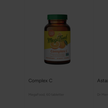
Complex C
Asta
MegaFood
,
60 tabletter
Dr Mer