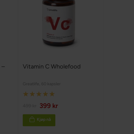
 –
Vitamin C Wholefood
Greatlife
,
60 kapsler
Rating:
100%
399 kr
499 kr
Kjøp nå