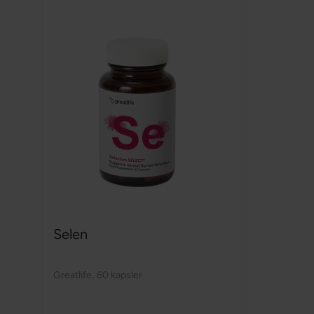
Selen
Greatlife
,
60 kapsler