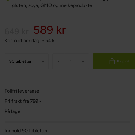
gluten, soya, GMO og melkeprodukter
589 kr
649 kr
Kostnad per dag:
6.54
kr
-
+
Kjøp nå
Tollfri leveranse
Fri frakt fra 799,-
På lager
Innhold
90 tabletter