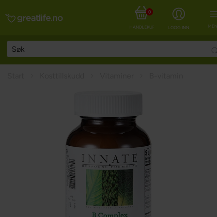
0
MEN
HANDLEKURV
LOGG INN
Start
Kosttillskudd
Vitaminer
B-vitamin