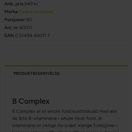
Anb. pris
649 kr
Merke
Innate Response
Porsjoner
90
Art. nr
40011
EAN
0 51494 40011 1
PRODUKTBESKRIVELSE
B Complex
B Complex er et whole food kosttilskudd med alle
de åtte B-vitaminene i whole food-form. B-
vitaminene er viktige for svært mange funksjoner i