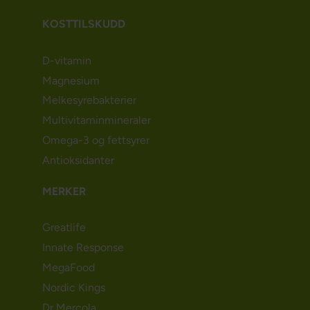
KOSTTILSKUDD
D-vitamin
Magnesium
Melkesyrebakterier
Multivitaminmineraler
Omega-3 og fettsyrer
Antioksidanter
MERKER
Greatlife
Innate Response
MegaFood
Nordic Kings
Dr Mercola