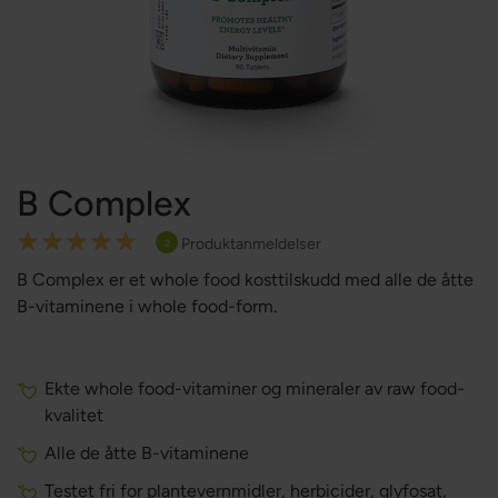
B Complex
Rating:
Produktanmeldelser
2
100
100
% of
B Complex er et whole food kosttilskudd med alle de åtte
B-vitaminene i whole food-form.
Ekte whole food-vitaminer og mineraler av raw food-
kvalitet
Alle de åtte B-vitaminene
Testet fri for plantevernmidler, herbicider, glyfosat,