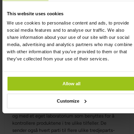
utmattelse. Pantotensyre bidrar også til normal
syntese og omsetning av steroide hormoner,
This website uses cookies
vitamin D og enkelte nevrotransmittere.
We use cookies to personalise content and ads, to provide
Som en av få bedrifter i verden, kjøper Innate
social media features and to analyse our traffic. We also
Response, sammen med søsterselskapet
share information about your use of our site with our social
MegaFood, inn hele grønnsaker, frukt, urter og bær.
media, advertising and analytics partners who may combine i
De maler og tørker råvarene selv, på lav temperatur,
with other information that you’ve provided to them or that
som er veldig uvanlig. De fleste bedrifter som
they’ve collected from your use of their services.
produserer whole food kjøper inn ferdigtørket
pulver fra en tredjepart. Ofte benyttes spraytørking,
trommeltørking eller frysetørking, og alle disse
Allow all
metodene skader råvarene på ulike måter. Innate
Response tørker med Refractance Window Drying,
Customize
og dette er per dags dato den mest skånsomme
tørkemetoden som finnes. Innate Response har til
og med et eget laboratorium som benyttes for å
kontrollere produktene i tre ulike tilfeller. De
sender også hvert parti til flere ulike tredjeparts-