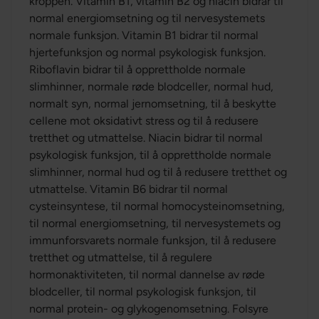
kroppen. Vitamin B1, vitamin B2 og niacin bidrar til
normal energiomsetning og til nervesystemets
normale funksjon. Vitamin B1 bidrar til normal
hjertefunksjon og normal psykologisk funksjon.
Riboflavin bidrar til å opprettholde normale
slimhinner, normale røde blodceller, normal hud,
normalt syn, normal jernomsetning, til å beskytte
cellene mot oksidativt stress og til å redusere
tretthet og utmattelse. Niacin bidrar til normal
psykologisk funksjon, til å opprettholde normale
slimhinner, normal hud og til å redusere tretthet og
utmattelse. Vitamin B6 bidrar til normal
cysteinsyntese, til normal homocysteinomsetning,
til normal energiomsetning, til nervesystemets og
immunforsvarets normale funksjon, til å redusere
tretthet og utmattelse, til å regulere
hormonaktiviteten, til normal dannelse av røde
blodceller, til normal psykologisk funksjon, til
normal protein- og glykogenomsetning. Folsyre