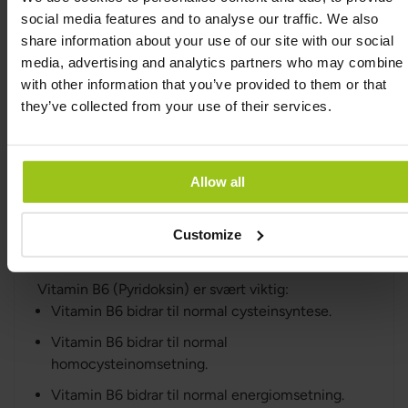
social media features and to analyse our traffic. We also
share information about your use of our site with our social
Vitamin B5 (Pantotensyre) er svært viktig:
media, advertising and analytics partners who may combine i
Pantotensyre bidrar til normal energiomsetning.
with other information that you’ve provided to them or that
Pantotensyre bidrar til normal mental
they’ve collected from your use of their services.
prestasjonsevne.
Pantotensyre bidrar til å redusere tretthet og
utmattelse.
Allow all
Pantotensyre bidrar til normal syntese og
omsetning av steroidhormoner, vitamin D og
Customize
enkelte nevrotransmittere.
Vitamin B6 (Pyridoksin) er svært viktig:
Vitamin B6 bidrar til normal cysteinsyntese.
Vitamin B6 bidrar til normal
homocysteinomsetning.
Vitamin B6 bidrar til normal energiomsetning.