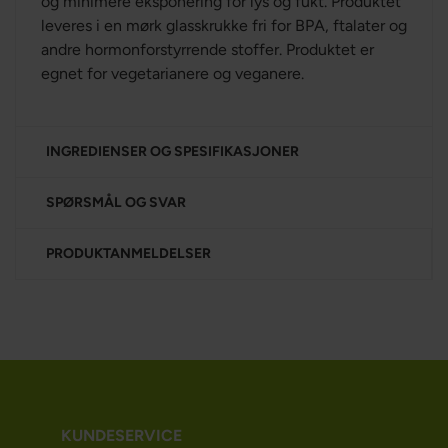
og minimere eksponering for lys og fukt. Produktet
leveres i en mørk glasskrukke fri for BPA, ftalater og
andre hormonforstyrrende stoffer. Produktet er
egnet for vegetarianere og veganere.
INGREDIENSER OG SPESIFIKASJONER
SPØRSMÅL OG SVAR
PRODUKTANMELDELSER
KUNDESERVICE