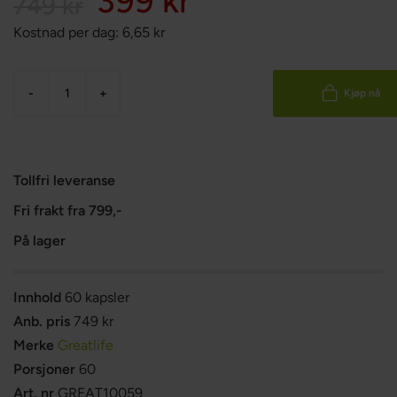
399 kr
749 kr
Kostnad per dag:
6,65
kr
-
+
Kjøp nå
Tollfri leveranse
Fri frakt fra 799,-
På lager
Innhold
60 kapsler
Anb. pris
749 kr
Merke
Greatlife
Porsjoner
60
Art. nr
GREAT10059