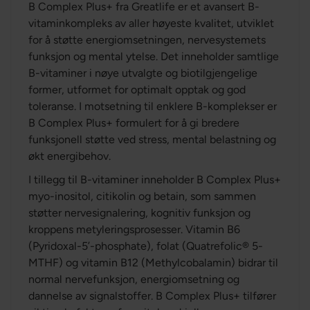
B Complex Plus+ fra Greatlife er et avansert B-
vitaminkompleks av aller høyeste kvalitet, utviklet
for å støtte energiomsetningen, nervesystemets
funksjon og mental ytelse. Det inneholder samtlige
B-vitaminer i nøye utvalgte og biotilgjengelige
former, utformet for optimalt opptak og god
toleranse. I motsetning til enklere B-komplekser er
B Complex Plus+ formulert for å gi bredere
funksjonell støtte ved stress, mental belastning og
økt energibehov.
I tillegg til B-vitaminer inneholder B Complex Plus+
myo-inositol, citikolin og betain, som sammen
støtter nervesignalering, kognitiv funksjon og
kroppens metyleringsprosesser. Vitamin B6
(Pyridoxal-5’-phosphate), folat (Quatrefolic® 5-
MTHF) og vitamin B12 (Methylcobalamin) bidrar til
normal nervefunksjon, energiomsetning og
dannelse av signalstoffer. B Complex Plus+ tilfører