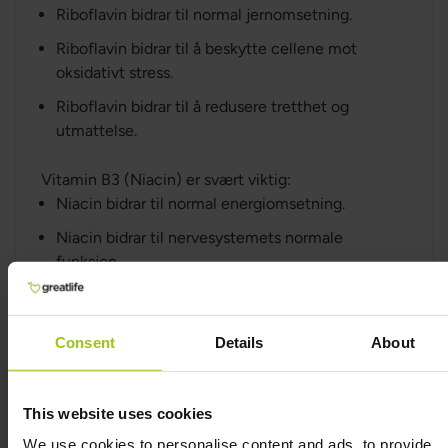
Riboflavin bidrar til normal jernomsetning.
Riboflavin bidrar til å beskytte cellene mot
oksidativt stress.
Riboflavin bidrar til å redusere tretthet og
utmattelse.
Vitamin B3 (Niacin) er svært viktig:
Niacin bidrar til normal energiomsetning.
Niacin bidrar til nervesystemets normale
funksjon.
Niacin bidrar til normal psykologisk funksjon.
Niacin bidrar til å opprettholde normale
Consent
Details
About
slimhinner.
Niacin bidrar til å opprettholde normal hud.
This website uses cookies
Niacin bidrar til å redusere tretthet og
We use cookies to personalise content and ads, to provide
utmattelse.