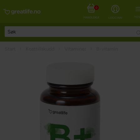
0
MEN
HANDLEKURV
LOGG INN
Start
Kosttillskudd
Vitaminer
B-vitamin