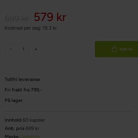
579 kr
699 kr
Kostnad per dag:
19,3
kr
-
+
Kjøp nå
Tollfri leveranse
Fri frakt fra 799,-
På lager
Innhold
60 kapsler
Anb. pris
699 kr
Merke
Greatlife