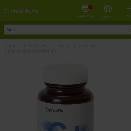
0
MEN
HANDLEKURV
LOGG INN
Start
Helsebehov
Mage- & tarmhelse
Candida & soppinfeksjon