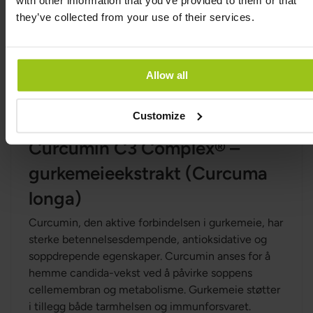
with other information that you’ve provided to them or that
Hvitløk er kjent for sine sterke soppdrepende og
they’ve collected from your use of their services.
antibakterielle egenskaper, spesielt mot Candida
og andre typer sopp. Allicin, den aktive
forbindelsen i hvitløk, er effektiv i å hemme
soppvekst og støtte kroppens naturlige forsvar.
Allow all
Hvitløk bidrar også til en sunn tarmhelse og en
balansert mikroflora.
Customize
Curcumin C3 Complex® –
gurkemeieekstrakt (Curcuma
longa)
Curcumin, den aktive forbindelsen i gurkemeie, har
sterke betennelsesdempende, antioksidative og
soppdrepende egenskaper. Curcumin anses for å
hemme candida-vekst ved å påvirke soppens
cellemembran og metabolisme. Gurkemeie støtter
i tillegg både tarmhelsen og immunforsvaret.