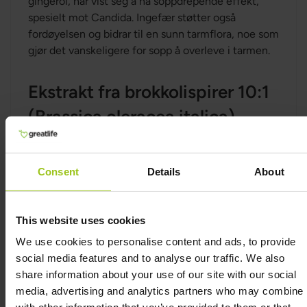
gingerol, har vist seg å ha soppdrepende effekt,
spesielt mot Candida. Ingefær støtter også
fordøyelsen og bidrar til en sunn tarmflora, noe som
gjør det vanskeligere for sopp å overleve i tarmen.
Ekstrakt fra brokkolispirer 10:1
(Brassica oleracea italica)
Brokkolispirer er rike på sulforafan, en kraftig
antioksidant som har vist seg å ha gunstige effekter
Consent
Details
About
på tarmhelse og immunforsvar. Sulforafan kan
hemme candida-overvekst ved å redusere
betennelser og fremme en balansert tarmflora, som
This website uses cookies
igjen gjør det vanskeligere for sopp å vokse.
We use cookies to personalise content and ads, to provide
social media features and to analyse our traffic. We also
Hvitløkekstrakt 10:1 (Allium
share information about your use of our site with our social
sativum)
media, advertising and analytics partners who may combine i