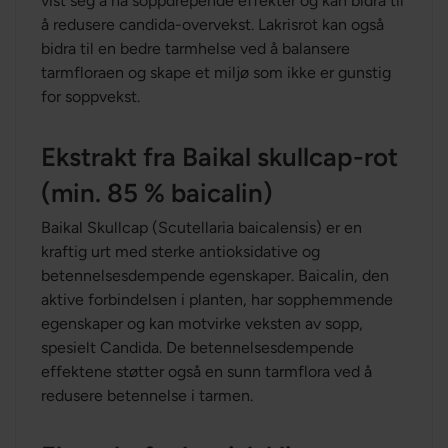
vist seg å ha soppdrepende effekter og kan bidra til
å redusere candida-overvekst. Lakrisrot kan også
bidra til en bedre tarmhelse ved å balansere
tarmfloraen og skape et miljø som ikke er gunstig
for soppvekst.
Ekstrakt fra Baikal skullcap-rot
(min. 85 % baicalin)
Baikal Skullcap (Scutellaria baicalensis) er en
kraftig urt med sterke antioksidative og
betennelsesdempende egenskaper. Baicalin, den
aktive forbindelsen i planten, har sopphemmende
egenskaper og kan motvirke veksten av sopp,
spesielt Candida. De betennelsesdempende
effektene støtter også en sunn tarmflora ved å
redusere betennelse i tarmen.