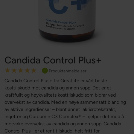
Candida Control Plus+
Rating:
Produktanmeldelser
1
100
100
% of
Candida Control Plus+ fra Greatlife er vårt beste
kosttilskudd mot candida og annen sopp. Det er et
kraftfullt og høykvalitets kosttilskudd som bidrar ved
overvekst av candida. Med en nøye sammensatt blanding
av aktive ingredienser – blant annet lakrisrotekstrakt,
ingefær og Curcumin C3 Complex® – hjelper det med å
motvirke overvekst av candida og annen sopp. Candida
Control Plus+ er et rent tilskudd, helt fritt for