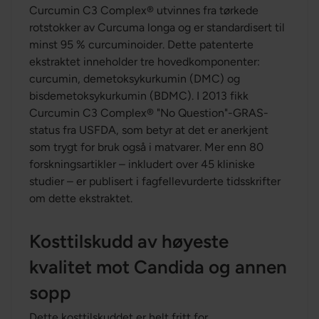
Curcumin C3 Complex® utvinnes fra tørkede
rotstokker av Curcuma longa og er standardisert til
minst 95 % curcuminoider. Dette patenterte
ekstraktet inneholder tre hovedkomponenter:
curcumin, demetoksykurkumin (DMC) og
bisdemetoksykurkumin (BDMC). I 2013 fikk
Curcumin C3 Complex® "No Question"-GRAS-
status fra USFDA, som betyr at det er anerkjent
som trygt for bruk også i matvarer. Mer enn 80
forskningsartikler – inkludert over 45 kliniske
studier – er publisert i fagfellevurderte tidsskrifter
om dette ekstraktet.
Kosttilskudd av høyeste
kvalitet mot Candida og annen
sopp
Dette kosttilskuddet er helt fritt for