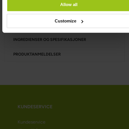
til å redusere tretthet og utmattelse, til normal
Allow all
syntese og omsetning av steroidhormoner, vitamin
D og enkelte neurotransmittører.
Customize
INGREDIENSER OG SPESIFIKASJONER
PRODUKTANMELDELSER
KUNDESERVICE
Kundeservice