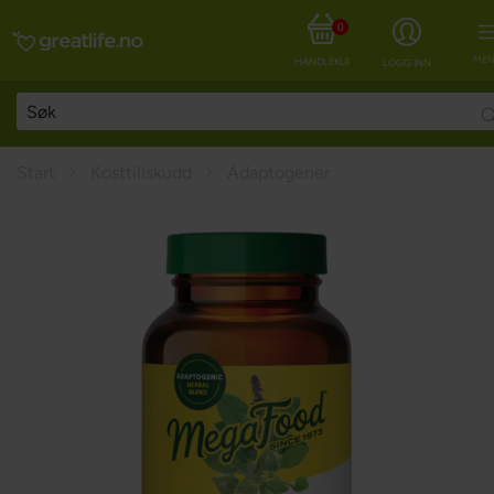
0
MEN
HANDLEKURV
LOGG INN
Start
Kosttillskudd
Adaptogener