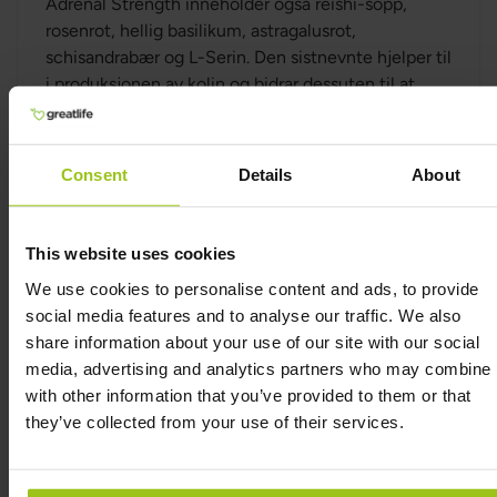
Adrenal Strength inneholder også reishi-sopp,
rosenrot, hellig basilikum, astragalusrot,
schisandrabær og L-Serin. Den sistnevnte hjelper til
i produksjonen av kolin og bidrar dessuten til at
nerveceller kan sende signaler på riktig måte.
Dessuten inneholder Adrenal Strength Vitamin C
som bidrar til normal funksjon av immunsystemet,
Consent
Details
About
til å beskytte cellene mot oksidativt stress, til å
minske trøtthet og utmattelse, til normal
kollagenformasjon som har betydning for
This website uses cookies
blodårenes normale funksjon, samt til normal
We use cookies to personalise content and ads, to provide
funksjon av benmarg og brusk, tannkjøtt og hud og
social media features and to analyse our traffic. We also
tennenes normale funksjon. Vitamin C bidrar også
share information about your use of our site with our social
til normal energiforbrenning, nervesystemets
media, advertising and analytics partners who may combine i
normale funksjon og til å gjenoppbygge den
with other information that you’ve provided to them or that
reduserte formen av vitamin E. Vitamin C øker
they’ve collected from your use of their services.
dessuten jernopptaket. Pantotensyre, som også
finnes i Adrenal Strength, bidrar til normal
energiomsetning, normal psykisk prestasjonsevne,