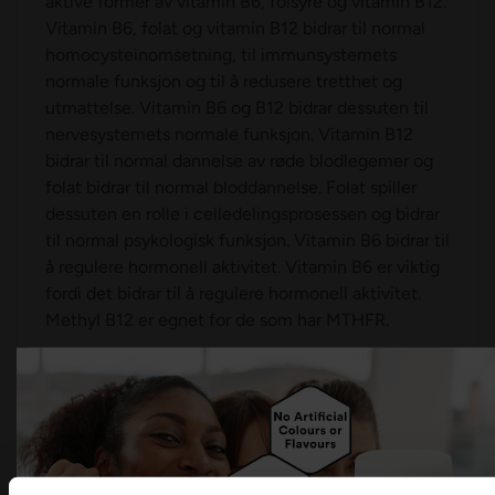
aktive former av vitamin B6, folsyre og vitamin B12.
Vitamin B6, folat og vitamin B12 bidrar til normal
homocysteinomsetning, til immunsystemets
normale funksjon og til å redusere tretthet og
utmattelse. Vitamin B6 og B12 bidrar dessuten til
nervesystemets normale funksjon. Vitamin B12
bidrar til normal dannelse av røde blodlegemer og
folat bidrar til normal bloddannelse. Folat spiller
dessuten en rolle i celledelingsprosessen og bidrar
til normal psykologisk funksjon. Vitamin B6 bidrar til
å regulere hormonell aktivitet. Vitamin B6 er viktig
fordi det bidrar til å regulere hormonell aktivitet.
Methyl B12 er egnet for de som har MTHFR.
Som en av få bedrifter i verden, kjøper MegaFood,
sammen med søsterselskapet Innate Response, inn
hele grønnsaker, frukt, urter og bær. De maler og
tørker råvarene selv, på lav temperatur, som er
veldig uvanlig. De fleste bedrifter som produserer
whole food kjøper inn ferdigtørket pulver fra en