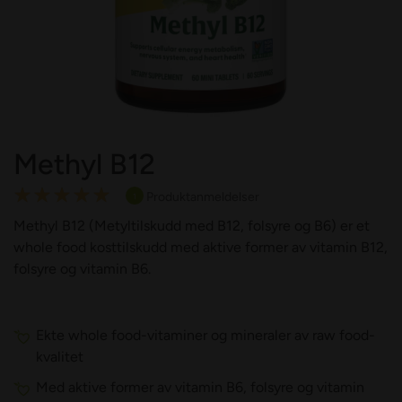
Methyl B12
Rating:
Produktanmeldelser
1
100
100
% of
Methyl B12 (Metyltilskudd med B12, folsyre og B6) er et
whole food kosttilskudd med aktive former av vitamin B12,
folsyre og vitamin B6.
Ekte whole food-vitaminer og mineraler av raw food-
kvalitet
Med aktive former av vitamin B6, folsyre og vitamin