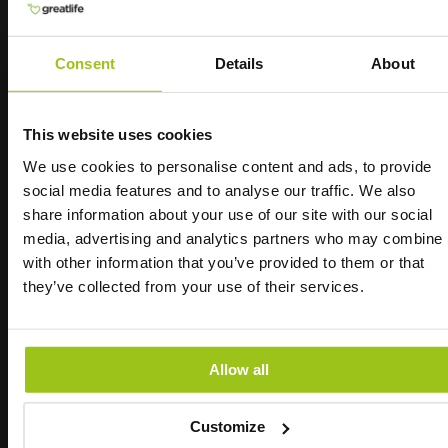
tredjepart. Ofte benyttes spraytørking,
trommeltørking eller frysetørking, og alle disse
Consent
Details
About
metodene skader råvarene på ulike måter.
MegaFood tørker med Refractance Window
Drying, og dette er per dags dato den mest
This website uses cookies
skånsomme tørkemetoden som finnes. MegaFood
har til og med et eget laboratorium som benyttes
We use cookies to personalise content and ads, to provide
for å kontrollere produktene i tre ulike tilfeller. De
social media features and to analyse our traffic. We also
sender også hvert parti til flere ulike tredjeparts-
share information about your use of our site with our social
Test vårt beste
laboratorier for ytterlig kontroll av blant annet
media, advertising and analytics partners who may combine i
plantevernmidler, ugressmiddel og andre
with other information that you’ve provided to them or that
Metylfolat
giftstoffer. Det finnes ingen andre produsenter
they’ve collected from your use of their services.
innen whole food som er like strenge som
MegaFood og søsterselskapet Innate Response.
Ren metylfolat i mørk glasskrukke. Fri for
meieriprodukter, soya, sukker, gluten, GMO,
Allow all
fargestoffer, magnesiumstearat og
konserveringsmidler.
INGREDIENSER OG SPESIFIKASJONER
Customize