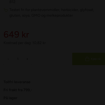
B12
Testet fri for plantevernmidler, herbicider, glyfosat,
gluten, soya, GMO og melkeprodukter
649 kr
Kostnad per dag:
10,82
kr
-
+
Kjøp nå
Tollfri leveranse
Fri frakt fra 799,-
På lager