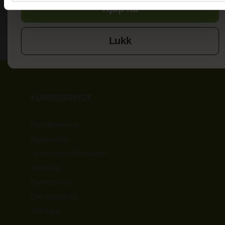
PRODUKTANMELDELSER
Kjøp nå
Lukk
KUNDESERVICE
Kundeservice
Kjøpsvilkår
Leveringsinformasjon
Betaling
Nyhetsbrev
Om Greatlife
Affiliate