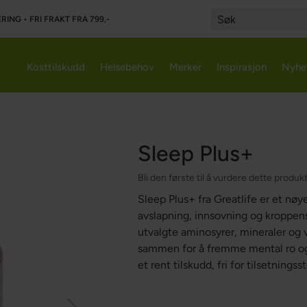
RING • FRI FRAKT FRA 799,-
Search
Kosttilskudd
Helsebehov
Merker
Inspirasjon
Nyhe
Sleep Plus+
Bli den første til å vurdere dette produk
Sleep Plus+ fra Greatlife er et nøy
avslapning, innsovning og kroppen
utvalgte aminosyrer, mineraler og 
sammen for å fremme mental ro og b
et rent tilskudd, fri for tilsetnings