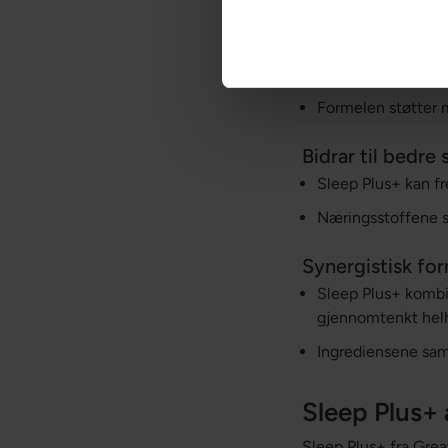
Sleep Plus+ har fle
Støtte for inns
Sleep Plus+ er utv
Formelen støtter m
Bidrar til bedre
Sleep Plus+ kan fr
Næringsstoffene s
Synergistisk fo
Sleep Plus+ kombin
gjennomtenkt helh
Ingrediensene samv
Sleep Plus+ 
Sleep Plus+ fra Grea