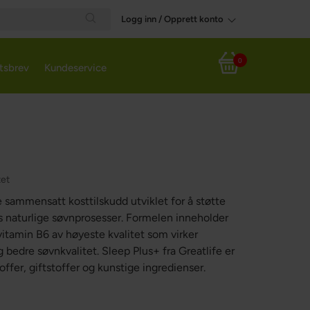
Logg inn / Opprett konto
Search
0
tsbrev
Kundeservice
Handlekurv
tet
e sammensatt kosttilskudd utviklet for å støtte
s naturlige søvnprosesser. Formelen inneholder
vitamin B6 av høyeste kvalitet som virker
edre søvnkvalitet. Sleep Plus+ fra Greatlife er
stoffer, giftstoffer og kunstige ingredienser.