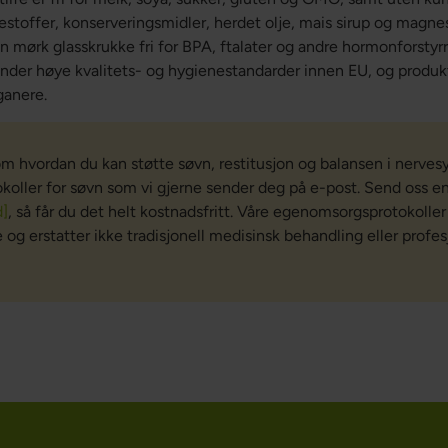
gestoffer, konserveringsmidler, herdet olje, mais sirup og magne
en mørk glasskrukke fri for BPA, ftalater og andre hormonforstyrr
nder høye kvalitets- og hygienestandarder innen EU, og produkt
ganere.
om hvordan du kan støtte søvn, restitusjon og balansen i nerves
okoller for søvn som vi gjerne sender deg på e-post. Send oss e
d]
, så får du det helt kostnadsfritt. Våre egenomsorgsprotokoller
 erstatter ikke tradisjonell medisinsk behandling eller profes