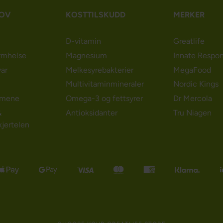
HOV
KOSTTILSKUDD
MERKER
D-vitamin
Greatlife
rmhelse
Magnesium
Innate Respo
ar
Melkesyrebakterier
MegaFood
Multivitaminmineraler
Nordic Kings
emene
Omega-3 og fettsyrer
Dr Mercola
&
Antioksidanter
Tru Niagen
kjertelen