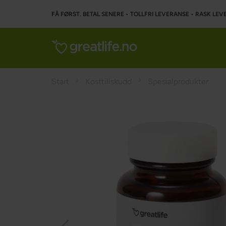
FÅ FØRST. BETAL SENERE • TOLLFRI LEVERANSE • RASK LEVE
Start
Kosttillskudd
Spesialprodukter