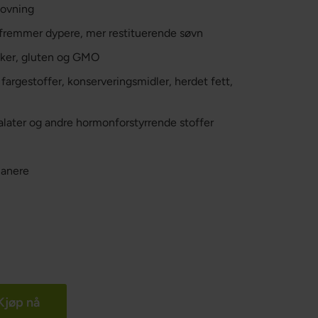
sovning
og fremmer dypere, mer restituerende søvn
ukker, gluten og GMO
 fargestoffer, konserveringsmidler, herdet fett,
talater og andre hormonforstyrrende stoffer
ianere
Kjøp nå