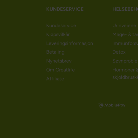
KUNDESERVICE
HELSEBE
Kundeservice
Urinveiene
Kjøpsvilkår
Mage- & ta
Leveringsinformasjon
Immunforsv
Betaling
Detox
Nyhetsbrev
Søvnprobl
Om Greatlife
Hormoner 
skjoldbrusk
Affiliate