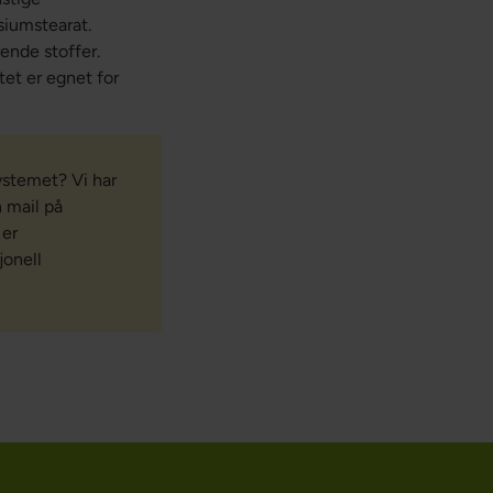
siumstearat.
ende stoffer.
et er egnet for
ystemet? Vi har
n mail på
 er
jonell