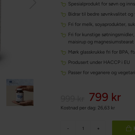
Spesialprodukt for søvn og inn
Bidrar til bedre søvnkvalitet 
Fri for melk, soyaprodukter, s
Fri for kunstige søtningsmidler,
maisirup og magnesiumstearat
Mørk glasskrukke fri for BPA, f
Produsert under HACCP i EU
Passer for veganere og vegetar
799 kr
999 kr
Kostnad per dag:
26,63
kr
-
+