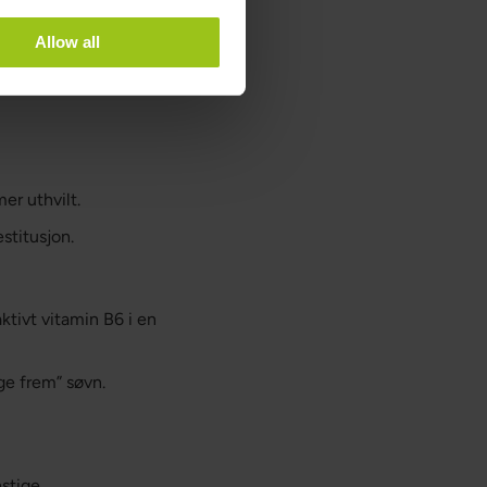
dd:
Allow all
sovne.
er uthvilt.
stitusjon.
ktivt vitamin B6 i en
ge frem” søvn.
nstige