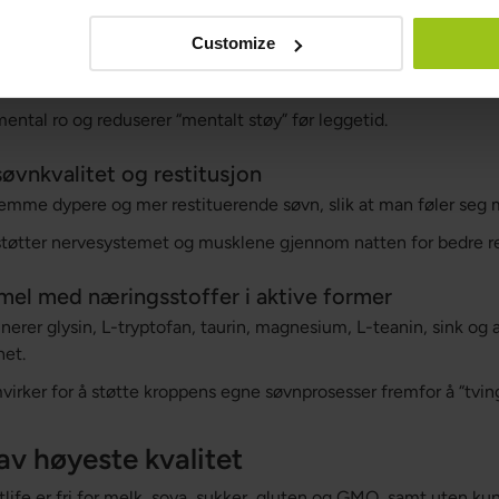
re unike egenskaper sammenlignet med mange andre søvntilsku
Customize
ovning og avslapning
iklet for å hjelpe kroppen med å roe ned og gjøre det lettere å 
ental ro og reduserer “mentalt støy” før leggetid.
 søvnkvalitet og restitusjon
emme dypere og mer restituerende søvn, slik at man føler seg m
tøtter nervesystemet og musklene gjennom natten for bedre re
rmel med næringsstoffer i aktive former
erer glysin, L-tryptofan, taurin, magnesium, L-teanin, sink og a
et.
irker for å støtte kroppens egne søvnprosesser fremfor å “tvin
av høyeste kvalitet
tlife er fri for melk, soya, sukker, gluten og GMO, samt uten ku