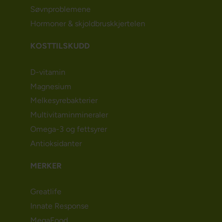
Søvnproblemene
Hormoner & skjoldbruskkjertelen
KOSTTILSKUDD
D-vitamin
Magnesium
Melkesyrebakterier
Multivitaminmineraler
Omega-3 og fettsyrer
Antioksidanter
MERKER
Greatlife
Innate Response
MegaFood