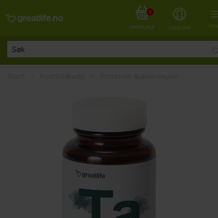
0
MEN
HANDLEKURV
LOGG INN
Start
Kosttillskudd
Proteiner & aminosyrer