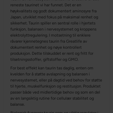
reneste taurinet vi har funnet. Det er en
høykvalitets og godt dokumentert aminosyre fra
Japan, utviklet med fokus på maksimal renhet og
sikkerhet. Taurin spiller en sentral rolle i hjertets
funksjon, balansen i nervesystemet og kroppens
elektrolyttregulering. I motsetning til enklere
råvarer kjennetegnes taurin fra Greatlife av
dokumentert renhet og nøye kontrollert
produksjon. Dette tilskuddet er rent og fritt for
tilsetningsstoffer, giftstoffer og GMO.
For best effekt kan taurin tas daglig, enten om
kvelden for å støtte avslapning og balansen i
nervesystemet, eller på dagtid ved behov for støtte
til hjerte, muskelfunksjon og restitusjon. Produktet
passer både ved midlertidige behov og som en del
av en langsiktig rutine for cellulær stabilitet og
balanse.
Biologisk fungerer taurin som en viktig regulator i