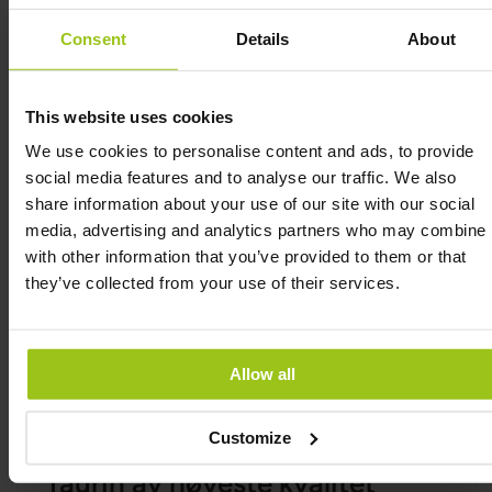
Taurin bidrar til normal hjertefunksjon og elektrisk
stabilitet.
Consent
Details
About
Det støtter en balansert væske- og
elektrolyttregulering.
This website uses cookies
Støtte for balansen i nervesystemet
We use cookies to personalise content and ads, to provide
social media features and to analyse our traffic. We also
Taurin kan virke beroligende ved å modulere
share information about your use of our site with our social
nervesignaleringen.
media, advertising and analytics partners who may combine i
Det støtter kroppens naturlige stressregulering.
with other information that you’ve provided to them or that
they’ve collected from your use of their services.
Støtte for muskler og restitusjon
Taurin er viktig for muskelcellenes funksjon og
utholdenhet.
Allow all
Det bidrar til å beskytte cellene mot oksidativt
stress.
Customize
Taurin av høyeste kvalitet