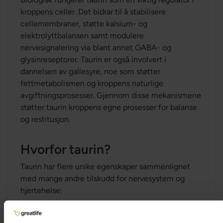
kroppens celler. Det bidrar til å stabilisere
cellemembraner, støtte kalsium- og
elektrolyttbalansen samt modulere
nervesignalering via blant annet GABA- og
glysinreseptorer. Taurin er også involvert i
dannelsen av gallesyre, noe som støtter
fettmetabolismen og kroppens naturlige
avgiftningsprosesser. Gjennom disse mekanismene
støtter taurin kroppens egne prosesser for balanse
og restitusjon.
Hvorfor taurin?
Taurin har flere unike egenskaper sammenlignet
med mange andre tilskudd for nervesystem og
hjertehelse:
Støtte for hjerte og kar