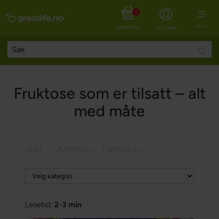
0
MENY
HANDLEKURV
LOGG INN
Searc
Fruktose som er tilsatt – alt
med måte
Start
Artikler om helse
Fruktose som er tilsatt – alt med måte
Lesetid:
2-3 min