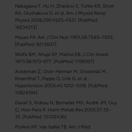
Nakagawa T, Hu H, Zharikov S, Tuttle KR, Short
RA, Glushakova O, et al. Am J Physiol Renal
Physiol 2006;290:F625–F631. [PubMed:
16234313]
Mayes PA. Am J Clin Nutr 1993;58:754S–765S.
[PubMed: 8213607]
Wolfe BM, Ahuja SP, Marliss EB. J Clin Invest
1975;56:970–977. [PubMed: 1159097]
Ackerman Z, Oron-Herman M, Grozovski M,
Rosenthal T, Pappo O, Link G, et al.
Hypertension 2005;45:1012–1018. [PubMed:
15824194]
Davail S, Rideau N, Bernadet MD, André JM, Guy
G, Hoo-Paris R. Horm Metab Res 2005;37:32–
35. [PubMed: 15702436]
Porikos KP, Van Itallie TB. Am J Med