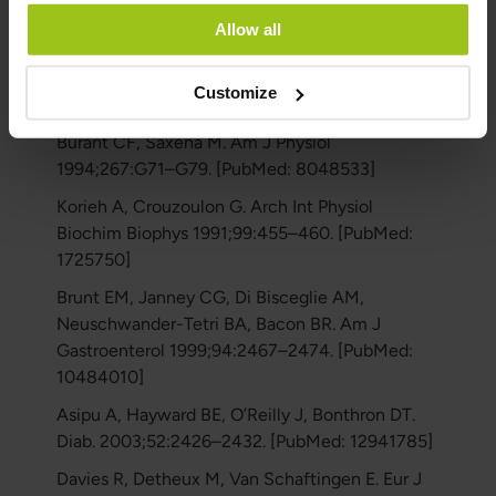
Nandhini AT, Balakrishnan SD. Indian J Exp Biol
Allow all
2002;40:1016–1019. [PubMed: 12587730]
Kelley GL, Allan G, Azhar S. Endocrinol
Customize
2004;145:548–555.
Burant CF, Saxena M. Am J Physiol
1994;267:G71–G79. [PubMed: 8048533]
Korieh A, Crouzoulon G. Arch Int Physiol
Biochim Biophys 1991;99:455–460. [PubMed:
1725750]
Brunt EM, Janney CG, Di Bisceglie AM,
Neuschwander-Tetri BA, Bacon BR. Am J
Gastroenterol 1999;94:2467–2474. [PubMed:
10484010]
Asipu A, Hayward BE, O’Reilly J, Bonthron DT.
Diab. 2003;52:2426–2432. [PubMed: 12941785]
Davies R, Detheux M, Van Schaftingen E. Eur J