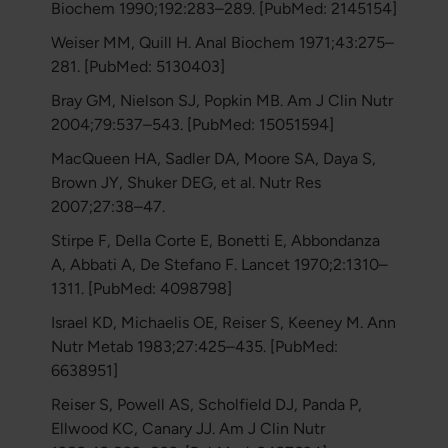
Biochem 1990;192:283–289. [PubMed: 2145154]
Weiser MM, Quill H. Anal Biochem 1971;43:275–
281. [PubMed: 5130403]
Bray GM, Nielson SJ, Popkin MB. Am J Clin Nutr
2004;79:537–543. [PubMed: 15051594]
MacQueen HA, Sadler DA, Moore SA, Daya S,
Brown JY, Shuker DEG, et al. Nutr Res
2007;27:38–47.
Stirpe F, Della Corte E, Bonetti E, Abbondanza
A, Abbati A, De Stefano F. Lancet 1970;2:1310–
1311. [PubMed: 4098798]
Israel KD, Michaelis OE, Reiser S, Keeney M. Ann
Nutr Metab 1983;27:425–435. [PubMed:
6638951]
Reiser S, Powell AS, Scholfield DJ, Panda P,
Ellwood KC, Canary JJ. Am J Clin Nutr