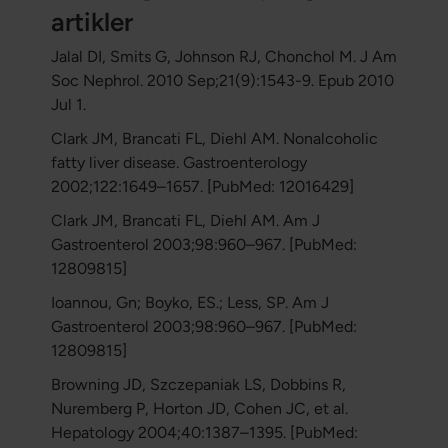
artikler
Jalal DI, Smits G, Johnson RJ, Chonchol M. J Am
Soc Nephrol. 2010 Sep;21(9):1543-9. Epub 2010
Jul 1.
Clark JM, Brancati FL, Diehl AM. Nonalcoholic
fatty liver disease. Gastroenterology
2002;122:1649–1657. [PubMed: 12016429]
Clark JM, Brancati FL, Diehl AM. Am J
Gastroenterol 2003;98:960–967. [PubMed:
12809815]
Ioannou, Gn; Boyko, ES.; Less, SP. Am J
Gastroenterol 2003;98:960–967. [PubMed:
12809815]
Browning JD, Szczepaniak LS, Dobbins R,
Nuremberg P, Horton JD, Cohen JC, et al.
Hepatology 2004;40:1387–1395. [PubMed: