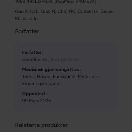
1989;49:832–839. [PubMed: 2497634]
Gao X, Qi L, Qiao N, Choi HK, Curhan G, Tucker
KL, et al. In
Forfatter
Forfatter:
Greatlife.no ,
Best på helse
Medisinsk gjennomgått av:
Teresa Husén, Funksjonell Medisinsk
Ernæringsterapeut
Oppdatert:
09 Mars 2026
Relaterte produkter