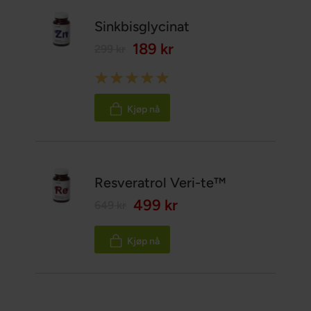
Sinkbisglycinat
189 kr
299 kr
Rating:
100%
Kjøp nå
Resveratrol Veri-te™
499 kr
649 kr
Kjøp nå