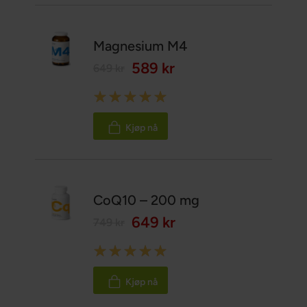
Magnesium M4
589 kr
649 kr
Rating:
100%
Kjøp nå
CoQ10 – 200 mg
649 kr
749 kr
Rating:
100%
Kjøp nå