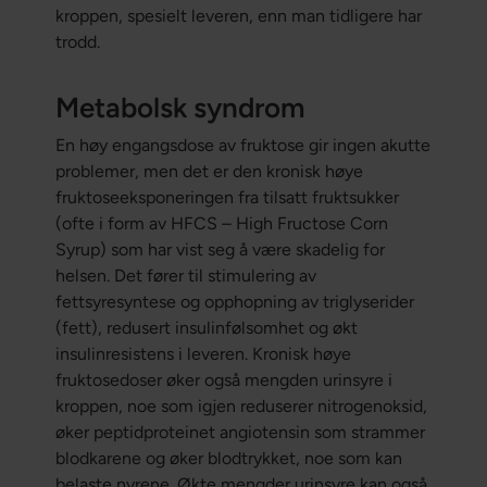
kroppen, spesielt leveren, enn man tidligere har
trodd.
Metabolsk syndrom
En høy engangsdose av fruktose gir ingen akutte
problemer, men det er den kronisk høye
fruktoseeksponeringen fra tilsatt fruktsukker
(ofte i form av HFCS – High Fructose Corn
Syrup) som har vist seg å være skadelig for
helsen. Det fører til stimulering av
fettsyresyntese og opphopning av triglyserider
(fett), redusert insulinfølsomhet og økt
insulinresistens i leveren. Kronisk høye
fruktosedoser øker også mengden urinsyre i
kroppen, noe som igjen reduserer nitrogenoksid,
øker peptidproteinet angiotensin som strammer
blodkarene og øker blodtrykket, noe som kan
belaste nyrene. Økte mengder urinsyre kan også