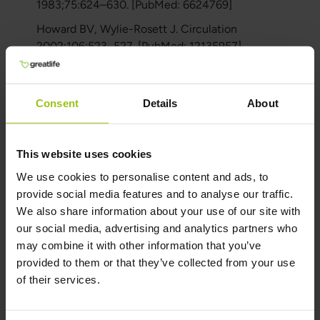
1983;75:624–630. [PubMed: 6624769]
Howard BV, Wylie-Rosett J. Circulation
2002;106:523–527. [PubMed: 12135957]
Bode JC, Zelder O, Rumpelt HJ, Wittkamp U.
Eur J Clin Invest 1973;3:436–441. [PubMed:
Consent
Details
About
4772339]
Hultman E, Nilsson H, Sahlin K. Scand J Clin Lab
Invest 1975;55:245–251. [PubMed: 1153922]
This website uses cookies
Oberhaensli RD, Galloway GJ, Taylor DJ, Bore
We use cookies to personalise content and ads, to
PJ, Radda GK. Br J Radiol 1986;59:695–699.
provide social media features and to analyse our traffic.
[PubMed: 3730768]
We also share information about your use of our site with
our social media, advertising and analytics partners who
Cortez-Pinto H, Chatham J, Chacko VP, Arnold
may combine it with other information that you’ve
C, Rashid A, Diehl AM. JAMA 1999;282:1659–
provided to them or that they’ve collected from your use
1664. [PubMed: 10553793]
of their services.
Adachi F, Yu DT, Phillips MJ. Zellpathol
1972;10:200–209.