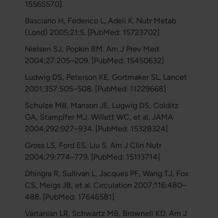
15565570]
Basciano H, Federico L, Adeli K. Nutr Metab
(Lond) 2005;21:5. [PubMed: 15723702]
Nielsen SJ, Popkin BM. Am J Prev Med
2004;27:205–209. [PubMed: 15450632]
Ludwig DS, Peterson KE, Gortmaker SL. Lancet
2001;357:505–508. [PubMed: 11229668]
Schulze MB, Manson JE, Lugwig DS, Colditz
GA, Stamplfer MJ, Willett WC, et al. JAMA
2004;292:927–934. [PubMed: 15328324]
Gross LS, Ford ES, Liu S. Am J Clin Nutr
2004;79:774–779. [PubMed: 15113714]
Dhingra R, Sullivan L, Jacques PF, Wang TJ, Fox
CS, Meigs JB, et al. Circulation 2007;116:480–
488. [PubMed: 17646581]
Vartanian LR, Schwartz MB, Brownell KD. Am J