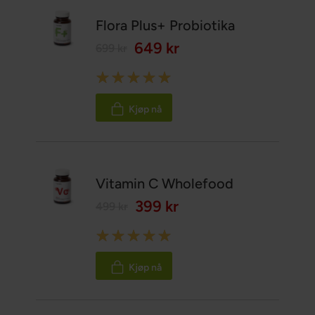
Flora Plus+ Probiotika
649 kr
699 kr
Rating:
100%
Kjøp nå
Vitamin C Wholefood
399 kr
499 kr
Rating:
100%
Kjøp nå