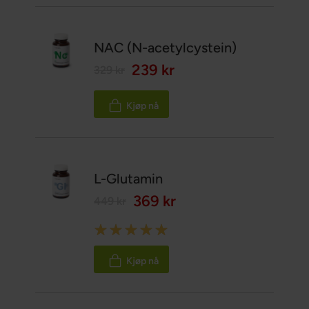
NAC (N-acetylcystein)
239 kr
329 kr
Kjøp nå
L-Glutamin
369 kr
449 kr
Rating:
100%
Kjøp nå