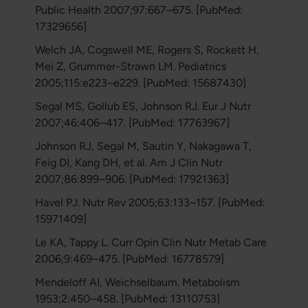
Public Health 2007;97:667–675. [PubMed:
17329656]
Welch JA, Cogswell ME, Rogers S, Rockett H,
Mei Z, Grummer-Strawn LM. Pediatrics
2005;115:e223–e229. [PubMed: 15687430]
Segal MS, Gollub ES, Johnson RJ. Eur J Nutr
2007;46:406–417. [PubMed: 17763967]
Johnson RJ, Segal M, Sautin Y, Nakagawa T,
Feig DI, Kang DH, et al. Am J Clin Nutr
2007;86:899–906. [PubMed: 17921363]
Havel PJ. Nutr Rev 2005;63:133–157. [PubMed:
15971409]
Le KA, Tappy L. Curr Opin Clin Nutr Metab Care
2006;9:469–475. [PubMed: 16778579]
Mendeloff AI, Weichselbaum. Metabolism
1953;2:450–458. [PubMed: 13110753]