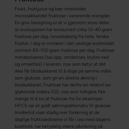
Frukt, fruktjuice og bær inneholder
monosakkaridet fruktose i varierende mengder.
En grov beregning er at vi gjennom store deler
av evolusjonen har konsumert cirka 15–40 gram
fruktose per dag, hovedsakelig fra hele, ferske
frukter. I dag er inntaket i det vestlige kostholdet
omtrent 85–100 gram fruktose per dag. Fruktose
metaboliseres (tas opp, omdannes, brytes ned
og omsettes) i leveren, noe som betyr at det
ikke får blodsukkeret til å stige på samme måte
som glukose, som gir en direkte økning i
blodsukkeret. Fruktose har derfor en relativt lav
glykemisk indeks (GI), noe som tidligere fikk
mange til å tro at fruktose fra for eksempel
HFCS var et godt søtningsalternativ til glukose.
Imidlertid viser stadig mer forskning at de
daglige fruktosedosene vi får i oss med dagens
kosthold, har betydelig større påvirkning på