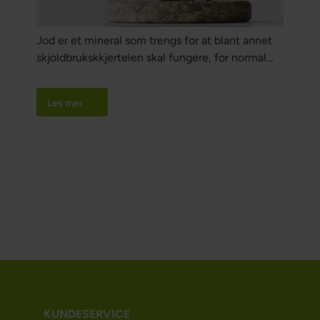
Jod er et mineral som trengs for at blant annet
skjoldbrukskkjertelen skal fungere, for normal
fostervekst og barns mentale utvikling. Gravide
og ammende kvinner har størst behov for dette,
Les mer
og forskningen viser at mange ligger i
risikosonen for jodmangel.
KUNDESERVICE