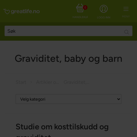
0
MENY
HANDLEKURV
LOGG INN
Searc
Graviditet, baby og barn
Start
Artikler om helse
Graviditet, baby og barn
Studie om kosttilskudd og