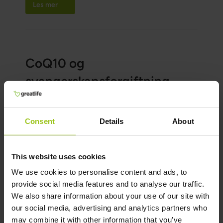
Les mer
barnet lide av D-vitaminmangel.
CoQ10 og
svangerskapsforgiftning
Lesetid:
1 min
Consent
Details
About
This website uses cookies
We use cookies to personalise content and ads, to
provide social media features and to analyse our traffic.
We also share information about your use of our site with
our social media, advertising and analytics partners who
Studier viser at tilskudd av CoQ10 (Koenzym
may combine it with other information that you’ve
Q10) reduserer risikoen for