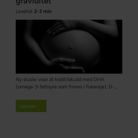
graviditet
Lesetid:
2-3 min
Ny studie viser at kosttilskudd med DHA
(omega-3-fettsyre som finnes i fiskeolje), D-
vitamin, folsyre (folat) og jod har en positiv
effekt på fosteret hos gravide kvinner.
Les mer