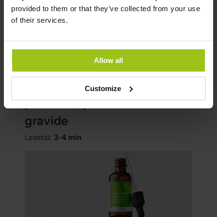
provided to them or that they’ve collected from your use
svangerskapsforgiftning, tidligere kalt
of their services.
havandeskapsforgiftning.
Les mer
Allow all
Jodmangel er et vanlig
Customize
problem, spesielt blant
gravide
Lesetid:
3-4 min