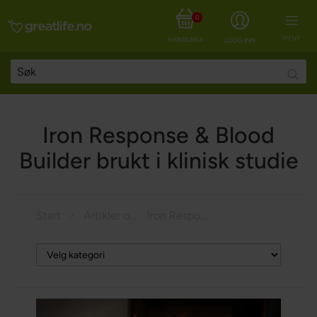
0
MENY
HANDLEKURV
LOGG INN
Searc
Iron Response & Blood
Builder brukt i klinisk studie
Start
Artikler om helse
Iron Response & Blood Builder brukt i klinisk studie