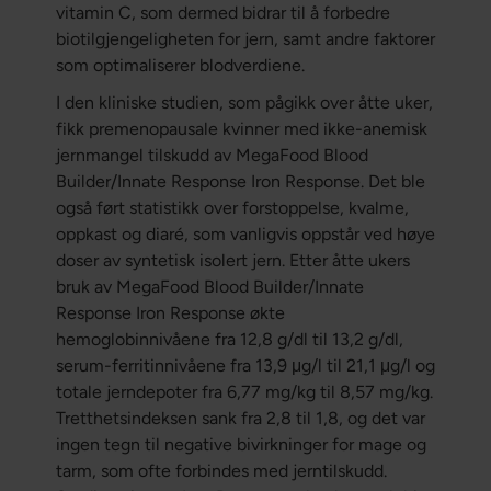
vitamin C, som dermed bidrar til å forbedre
biotilgjengeligheten for jern, samt andre faktorer
som optimaliserer blodverdiene.
I den kliniske studien, som pågikk over åtte uker,
fikk premenopausale kvinner med ikke-anemisk
jernmangel tilskudd av MegaFood Blood
Builder/Innate Response Iron Response. Det ble
også ført statistikk over forstoppelse, kvalme,
oppkast og diaré, som vanligvis oppstår ved høye
doser av syntetisk isolert jern. Etter åtte ukers
bruk av MegaFood Blood Builder/Innate
Response Iron Response økte
hemoglobinnivåene fra 12,8 g/dl til 13,2 g/dl,
serum-ferritinnivåene fra 13,9 μg/l til 21,1 μg/l og
totale jerndepoter fra 6,77 mg/kg til 8,57 mg/kg.
Tretthetsindeksen sank fra 2,8 til 1,8, og det var
ingen tegn til negative bivirkninger for mage og
tarm, som ofte forbindes med jerntilskudd.