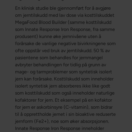
En klinisk studie ble gjennomført for å avgjøre
om jerntilskudd med lav dose via kosttilskuddet
MegaFood Blood Builder (samme kosttilskudd
som Innate Response Iron Response, fra samme
produsent) kunne øke jernnivåene uten å
forårsake de vanlige negative bivirkningene som
ofte oppstår ved bruk av jerntilskudd. 50 % av
pasientene som behandles for jernmangel
avbryter behandlingen for tidlig på grunn av
mage- og tarmproblemer som syntetisk isolert
jern kan forårsake. Kosttilskudd som inneholder
isolert syntetisk jern absorberes ikke like godt
som kosttilskudd som også inneholder naturlige
kofaktorer for jern. Et eksempel på en kofaktor
for jern er askorbinsyre (C-vitamin), som bidrar
til å opprettholde jernet i sin bioaktive reduserte
jernform (Fe2+), noe som øker absorpsjonen.
Innate Response Iron Response inneholder