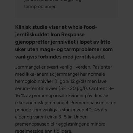
tarmproblemer.
Klinisk studie viser at whole food-
jerntilskuddet Iron Response
gjenoppretter jernnivået i løpet av åtte
uker uten mage- og tarmproblemer som
vanligvis forbindes med jerntilskudd.
Jernmangel er svært vanlig i verden. Pasienter
med ikke-anemisk jernmangel har normale
hemoglobinnivåer (Hgb ≥ 12 g/dl) men lave
serum-ferritinnivåer (SF <20 μg/l). Omtrent 8–
16 % av premenopausale kvinner påvirkes av
ikke-anemisk jernmangel. Premenopausen er en
periode som vanligvis starter ved 40–45 års
alder og varer i cirka 3–5 år. Under
premenopausen blir eggløsningene mindre
regelmessige enn tidligere.