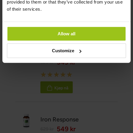
provided to them or that they’ve collected from your use
Vitenskapelige referanser og kilder
of their services.
Vis referanser
Relaterte produkter
Allow all
Customize
Blood Builder
549 kr
629 kr
Rating:
100%
Kjøp nå
Iron Response
549 kr
629 kr