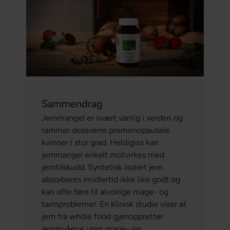
Sammendrag
Jernmangel er svært vanlig i verden og
rammer dessverre premenopausale
kvinner i stor grad. Heldigvis kan
jernmangel enkelt motvirkes med
jerntilskudd. Syntetisk isolert jern
absorberes imidlertid ikke like godt og
kan ofte føre til alvorlige mage- og
tarmproblemer. En klinisk studie viser at
jern fra whole food gjenoppretter
jernnivåene uten mage- og