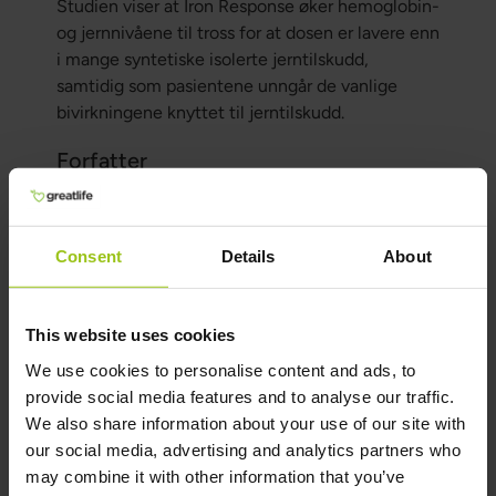
Studien viser at Iron Response øker hemoglobin-
og jernnivåene til tross for at dosen er lavere enn
i mange syntetiske isolerte jerntilskudd,
samtidig som pasientene unngår de vanlige
bivirkningene knyttet til jerntilskudd.
Forfatter
Forfatter:
Consent
Details
About
Greatlife.no ,
Best på helse
Medisinsk gjennomgått av:
Teresa Husén, Funksjonell Medisinsk
This website uses cookies
Ernæringsterapeut
We use cookies to personalise content and ads, to
Oppdatert:
provide social media features and to analyse our traffic.
16 Juni 2026
We also share information about your use of our site with
our social media, advertising and analytics partners who
may combine it with other information that you’ve