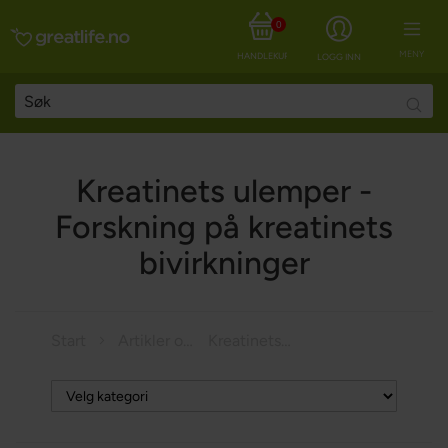
0
MENY
HANDLEKURV
LOGG INN
Searc
Kreatinets ulemper -
Forskning på kreatinets
bivirkninger
Start
Artikler om helse
Kreatinets ulemper - Forskning på kreatinets bivirkninger