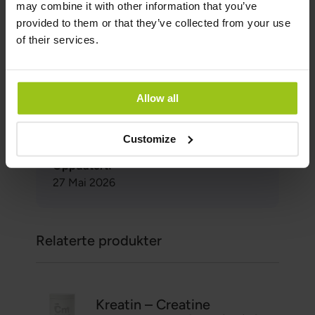
may combine it with other information that you’ve
Forfatter
provided to them or that they’ve collected from your use
of their services.
Forfatter:
Greatlife.no ,
Best på helse
Allow all
Medisinsk gjennomgått av:
Teresa Husén, Funksjonell Medisinsk
Customize
Ernæringsterapeut
Oppdatert:
27 Mai 2026
Relaterte produkter
Kreatin – Creatine