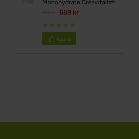
Monohydrate Creavitalis®
669 kr
799 kr
Rating:
100%
Kjøp nå