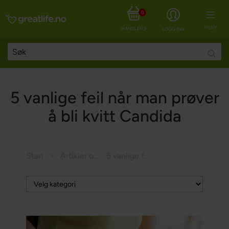
0
MENY
HANDLEKURV
LOGG INN
Searc
5 vanlige feil når man prøver
å bli kvitt Candida
Start
Artikler om helse
5 vanlige feil når man prøver å bli kvitt Candida