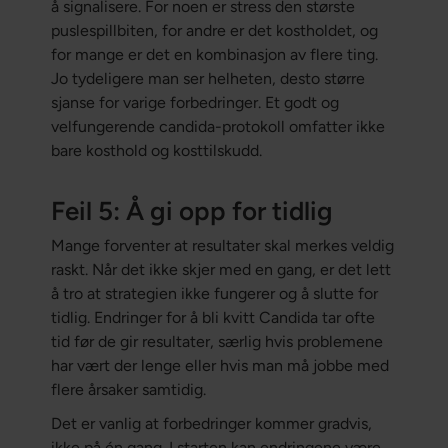
å signalisere. For noen er stress den største
puslespillbiten, for andre er det kostholdet, og
for mange er det en kombinasjon av flere ting.
Jo tydeligere man ser helheten, desto større
sjanse for varige forbedringer. Et godt og
velfungerende candida-protokoll omfatter ikke
bare kosthold og kosttilskudd.
Feil 5: Å gi opp for tidlig
Mange forventer at resultater skal merkes veldig
raskt. Når det ikke skjer med en gang, er det lett
å tro at strategien ikke fungerer og å slutte for
tidlig. Endringer for å bli kvitt Candida tar ofte
tid før de gir resultater, særlig hvis problemene
har vært der lenge eller hvis man må jobbe med
flere årsaker samtidig.
Det er vanlig at forbedringer kommer gradvis,
ikke på én gang. I starten kan endringene være