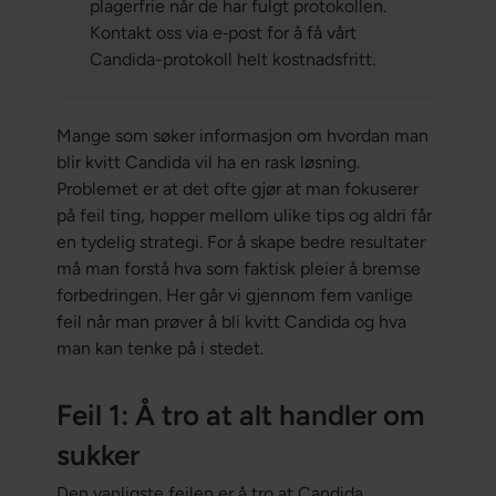
plagerfrie når de har fulgt protokollen.
Kontakt oss via e‑post for å få vårt
Candida-protokoll helt kostnadsfritt.
Mange som søker informasjon om hvordan man
blir kvitt Candida vil ha en rask løsning.
Problemet er at det ofte gjør at man fokuserer
på feil ting, hopper mellom ulike tips og aldri får
en tydelig strategi. For å skape bedre resultater
må man forstå hva som faktisk pleier å bremse
forbedringen. Her går vi gjennom fem vanlige
feil når man prøver å bli kvitt Candida og hva
man kan tenke på i stedet.
Feil 1: Å tro at alt handler om
sukker
Den vanligste feilen er å tro at Candida