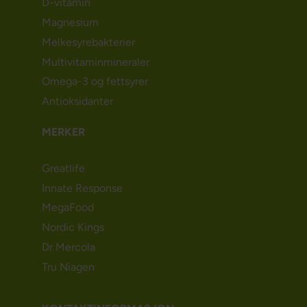
D-vitamin
Magnesium
Melkesyrebakterier
Multivitaminmineraler
Omega-3 og fettsyrer
Antioksidanter
MERKER
Greatlife
Innate Response
MegaFood
Nordic Kings
Dr Mercola
Tru Niagen