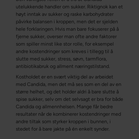
utelukkende handler om sukker. Riktignok kan et
høyt inntak av sukker og raske karbohydrater
påvirke balansen i kroppen, men det er sjelden
hele forklaringen. Hvis man bare fokuserer på å
fjerne sukker, overser man ofte andre faktorer
som spiller minst like stor rolle, for eksempel
andre kostendringer som kreves i tillegg til å
slutte med sukker, stress, søvn, tarmflora,
antibiotikabruk og allment næringstilstand.
Kostholdet er en svært viktig del av arbeidet
med Candida, men det må ses som en del av en
større helhet, og det holder aldri å bare slutte å
spise sukker, selv om det selvsagt er bra for både
Candida og allmennhelsen. Mange får bedre
resultater når de kombinerer kostendringer med
andre tiltak som styrker kroppen i bunnen, i
stedet for å bare jakte på én enkelt synder.