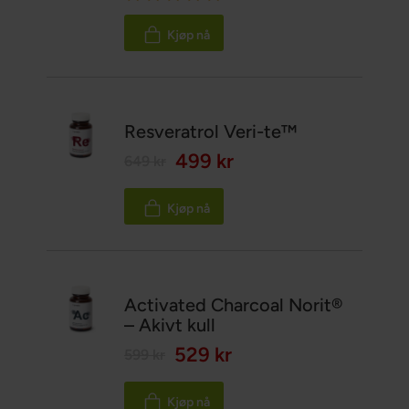
100%
Kjøp nå
Resveratrol Veri-te™
499 kr
649 kr
Kjøp nå
Activated Charcoal Norit®
– Akivt kull
529 kr
599 kr
Kjøp nå