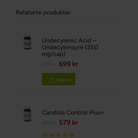
Relaterte produkter
Undecylenic Acid –
Undecylensyre (250
mg/cap)
699 kr
799 kr
Kjøp nå
Candida Control Plus+
579 kr
699 kr
Rating: