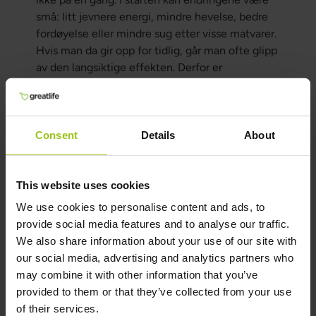
små: litt jevnere energi, mindre hevelse, bedre
fordøyelse eller mindre sug etter visse matvarer.
Hvis man da gir opp for tidlig, går man ofte glipp
av den langsiktige effekten. Derfor er
tålmodighet, struktur og konsekvens ofte minst
like viktige som selve protokollen.
Consent
Details
About
Slik kan du tenke i stedet
Hvis du vil redusere plager knyttet til Candida, er
This website uses cookies
det lurt å tenke mer langsiktig og mindre
ekstremt. Fokuser ikke bare på å fjerne en
We use cookies to personalise content and ads, to
matvare eller et symptom, men forsøk å forstå
provide social media features and to analyse our traffic.
hele bildet. Et godt opplegg og candida-
We also share information about your use of our site with
protokoll inneholder tydelige kostendringer,
our social media, advertising and analytics partners who
støtte for tarm og restitusjon, søvn og flere
may combine it with other information that you’ve
andre råd samt en plan som kan følges over tid.
provided to them or that they’ve collected from your use
Det viktigste er å ikke fastne i kortsiktige
of their services.