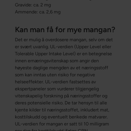
Gravide: ca. 2 mg
Ammende: ca. 2,6 mg
Kan man få for mye mangan?
Det er mulig å overdosere mangan, selv om det
er svært uvanlig. UL-verdien (Upper Level eller
Tolerable Upper Intake Level) er en betegnelse
innen ernæringsvitenskap som angir den
høyeste daglige mengden av et næringsstoff
som kan inntas uten risiko for negative
helseeffekter. UL-verdien fastsettes av
ekspertpaneler som vurderer tilgjengelig
vitenskapelig forskning på næringsstoffer og
deres potensielle risiko. De tar hensyn til alle
kjente kilder til næringsstoffet, inkludert mat,
kosttilskudd og eventuelt berikede matvarer.
UL-verdien for mangan er satt til 10 milligram
per dag fra kosttilskudd ifølge CRN.