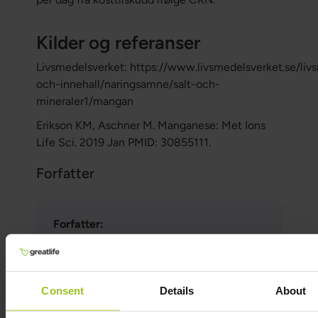
Kilder og referanser
Livsmedelsverket: https://www.livsmedelsverket.se/liv
och-innehall/naringsamne/salt-och-
mineraler1/mangan
Erikson KM, Aschner M. Manganese: Met Ions
Life Sci. 2019 Jan PMID: 30855111.
Forfatter
Forfatter:
Greatlife.no ,
Best på helse
Medisinsk gjennomgått av:
Teresa Husén, Funksjonell Medisinsk
Consent
Details
About
Ernæringsterapeut