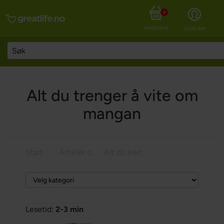
0
HANDLEKURV
LOGG INN
Alt du trenger å vite om
mangan
Start
Artikler om helse
Alt du trenger å vite om mangan
Lesetid:
2-3 min