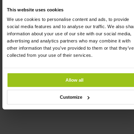
Oppdatert:
09 Mars 2026
This website uses cookies
We use cookies to personalise content and ads, to provide
social media features and to analyse our traffic. We also sha
Relaterte produkter
information about your use of our site with our social media,
advertising and analytics partners who may combine it with
other information that you’ve provided to them or that they’ve
collected from your use of their services.
Mangansitrat
269 kr
349 kr
Allow all
Kjøp nå
Customize