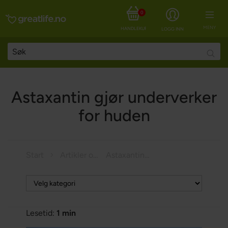
0
MENY
HANDLEKURV
LOGG INN
Searc
Astaxantin gjør underverker
for huden
Start
Artikler om helse
Astaxantin gjør underverker for huden
Lesetid:
1 min