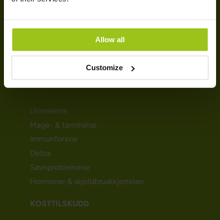
Leveringsinformasjon
Betaling
Nyhetsbrev
Allow all
Om Greatlife
Affiliate
Customize
HELSEBEHOV
Urinveiene
Mage- & tarmhelse
Immunforsvar
Detox
Søvnproblemene
Hormoner & skjoldbruskkjertelen
KOSTTILSKUDD