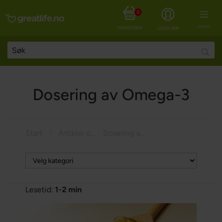
0
MENY
HANDLEKURV
LOGG INN
Searc
Dosering av Omega-3
Start
Artikler om helse
Dosering av Omega-3
Lesetid:
1-2 min