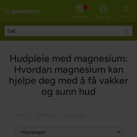
0
MENY
HANDLEKURV
LOGG INN
Searc
Hudpleie med magnesium:
Hvordan magnesium kan
hjelpe deg med å få vakker
og sunn hud
Start
Artikler om helse
Hudpleie med magnesium: Hvordan magnesium kan hjelpe deg med å få vakker og sunn hud