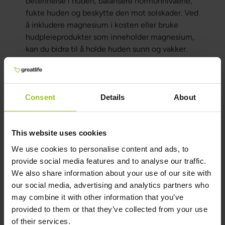
betennelse i huden, balansere hormonnivåene,
fukte huden og beskytte den mot solskader. Ved
å inkludere magnesium i kosten eller bruke
hudpleieprodukter som inneholder magnesium,
kan du bidra til å holde huden sunn og vakker.
Forfatter
Consent
Details
About
Forfatter:
Greatlife.no ,
Best på helse
This website uses cookies
Medisinsk gjennomgått av:
Teresa Husén, Funksjonell Medisinsk
We use cookies to personalise content and ads, to
Ernæringsterapeut
provide social media features and to analyse our traffic.
We also share information about your use of our site with
Oppdatert:
our social media, advertising and analytics partners who
09 Mars 2026
may combine it with other information that you’ve
provided to them or that they’ve collected from your use
of their services.