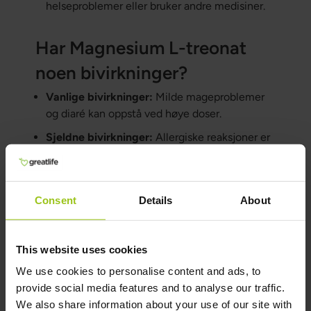
helseproblemer eller bruker andre medisiner.
Har Magnesium L-treonat
noen bivirkninger?
Vanlige bivirkninger:
Milde mageproblemer
og diaré kan oppstå ved høye doser.
Sjeldne bivirkninger:
Allergiske reaksjoner er
sjeldne, men har blitt rapportert.
Interaksjoner med andre medisiner:
Magnesium L-treonat kan interagere med
Consent
Details
About
enkelte medisiner, så det er viktig å rådføre
seg med lege.
This website uses cookies
Hvem bør unngå Magnesium L-treonat:
Personer med nyreproblemer eller som er
We use cookies to personalise content and ads, to
allergiske mot komponentene bør unngå dette
provide social media features and to analyse our traffic.
tilskuddet.
We also share information about your use of our site with