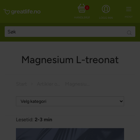
0
MENY
HANDLEKURV
LOGG INN
Searc
Magnesium L-treonat
Start
Artikler om helse
Magnesium L-treonat
Lesetid:
2-3 min