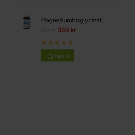
Magnesiumbisglycinat
359 kr
399 kr
Rating:
100%
Kjøp nå