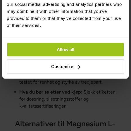
our social media, advertising and analytics partners who
may combine it with other information that you’ve
Kosttilskudd og produkter
provided to them or that they’ve collected from your use
med Magnesium L-treonat
of their services.
Tilgjengelige former:
Magnesium L-treonat
finnes i kapsler, pulver og tabletter.
Allow all
Populære merker:
Siden Magnesium L-
treonat ikke kan selges lovlig i EU, finnes det
ingen tilgjengelige merker i Europa.
Customize
Kvalitetskontroll:
Velg produkter som er
testet for renhet og styrke av tredjepart.
Hva du bør se etter ved kjøp:
Sjekk etiketten
for dosering, tilsetningsstoffer og
kvalitetssertifiseringer.
Alternativer til Magnesium L-