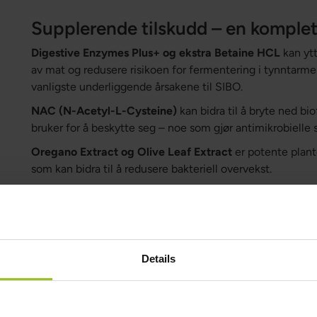
Supplerende tilskudd – en komplet
Digestive Enzymes Plus+ og ekstra Betaine HCL
kan ytt
av mat og redusere risikoen for fermentering i tynntarme
vanligste underliggende årsakene til SIBO.
NAC (N-Acetyl-L-Cysteine)
kan bidra til å bryte ned bi
bruker for å beskytte seg – noe som gjør antimikrobielle 
Oregano Extract og Olive Leaf Extract
er potente plant
som kan bidra til å redusere bakteriell overvekst.
Saccharomyces boulardii Plus+ og Bacillus coagulans
s
kan hjelpe til med å gjenopprette tarmmiljøet etter beha
L-glutamine
er en viktig byggestein for tarmens slimhinne
tarm”, noe som ofte forekommer ved SIBO.
Details
Magnesium M4 og Electrolytes Plus+
støtter nervesyst
er avgjørende for å forhindre stagnasjon i tynntarmen.
NRC for NAD+
og
CoQ10
støtter mitokondriell energi, 