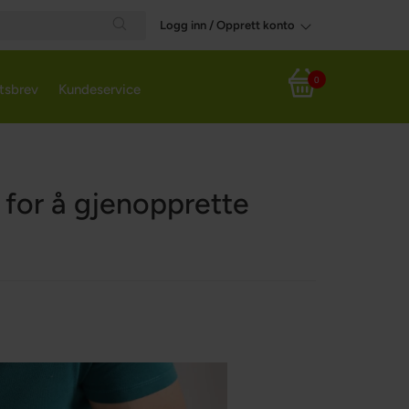
Logg inn / Opprett konto
Search
0
tsbrev
Kundeservice
Handlekurv
 for å gjenopprette