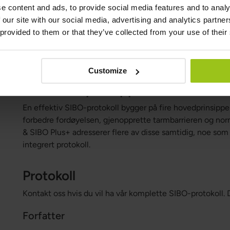
e content and ads, to provide social media features and to analy
SIBO lider av tretthet og nedsatt cellefunksjon.
 our site with our social media, advertising and analytics partn
Quercetin Dihydrate
og
Boswellia Serrata
kan bidra til
 provided to them or that they’ve collected from your use of their
Activated Charcoal (NORIT®)
kan brukes midlertidig for
som kan redusere symptomer som oppblåsthet.
Customize
Fire hovedprinsipper for SIBO
En effektiv SIBO-protokoll bygger på fire hovedprinsipper
forbedre fordøyelsen, gjenopprette tarmbarrieren og no
& SIBO Plus+ adresserer flere av disse samtidig, noe som g
integrert protokoll.
Protokoll
Kontakt oss hvis du vil ha vår komplette SIBO-protokoll. D
Forfatter