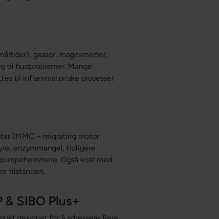
måltider), gasser, magesmerter,
 og til hudproblemer. Mange
tes til inflammatoriske prosesser
ster (MMC – migrating motor
syre, enzymmangel, tidligere
rotonpumpehemmere. Også kost med
e tilstanden.
 & SIBO Plus+
kt designet for å adressere flere