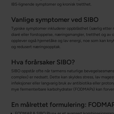
IBS‑lignende symptomer og kronisk tretthet.
Vanlige symptomer ved SIBO
Typiske symptomer inkluderer oppblåsthet (særlig etter 
diaré eller forstoppelse, næringsmangler, tretthet og av
opplever også hjernetåke og lav energi, noe som kan knyt
og redusert næringsopptak.
Hva forårsaker SIBO?
SIBO oppstår ofte når tarmens naturlige bevegelsesmøn
complex) er nedsatt. Dette kan skyldes stress, lav mage
infeksjoner eller langvarig bruk av antibiotika eller p
mye fermenterbare karbohydrater (FODMAPs) kan forverr
En målrettet formulering: FODMAP
FODMAP & SIBO Plus+ er et avansert kombinasjonsprodu