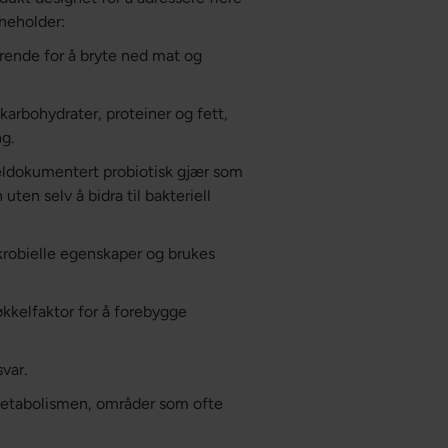
nneholder:
rende for å bryte ned mat og
arbohydrater, proteiner og fett,
ng.
ldokumentert probiotisk gjær som
en selv å bidra til bakteriell
robielle egenskaper og brukes
kkelfaktor for å forebygge
var.
etabolismen, områder som ofte