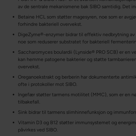
av de sentrale mekanismene bak SIBO samtidig. Det i
Betaine HCL som støtter magesyren, noe som er avgjø
forhindre bakteriell overvekst.
DigeZyme®-enzymer bidrar til effektiv nedbrytning av k
noe som reduserer substratet for bakteriell fermenteri
Saccharomyces boulardii (Lynside® PRO SCB) er en ve
kan hemme patogene bakterier og støtte tarmbarrieren ut
overvekst.
Oreganoekstrakt og berberin har dokumenterte antimik
ofte i protokoller mot SIBO.
Ingefær støtter tarmens motilitet (MMC), som er en nø
tilbakefall.
Sink bidrar til tarmens slimhinnefunksjon og immunfors
Vitamin D3 og B12 støtter immunsystemet og energim
påvirkes ved SIBO.