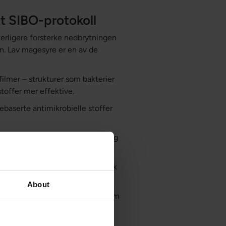
t SIBO-protokoll
erligere forsterke nedbrytningen
n. Lav magesyre er en av de
ofilmer – strukturer som bakterier
stoffer mer effektive.
ebaserte antimikrobielle stoffer
tøtter en balansert mikrobiota og
ndling.
 og kan bidra til å reparere “lekk
About
emet og tarmmotiliteten, noe som
noe som er viktig da mange med