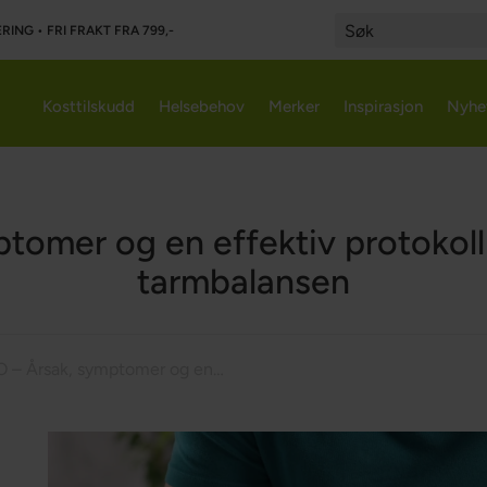
RING • FRI FRAKT FRA 799,-
Search
Kosttilskudd
Helsebehov
Merker
Inspirasjon
Nyhe
tomer og en effektiv protokoll
tarmbalansen
SIBO – Årsak, symptomer og en effektiv protokoll for å gjenopprette tarmbalansen