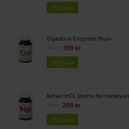
90%
Kjøp nå
Digestive Enzymes Plus+
399 kr
499 kr
Kjøp nå
Betain HCL Støtte for fordøyels
299 kr
399 kr
Kjøp nå