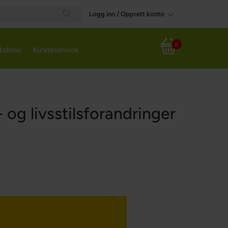
Logg inn / Opprett konto
Search
0
tsbrev
Kundeservice
Handlekurv
 og livsstilsforandringer