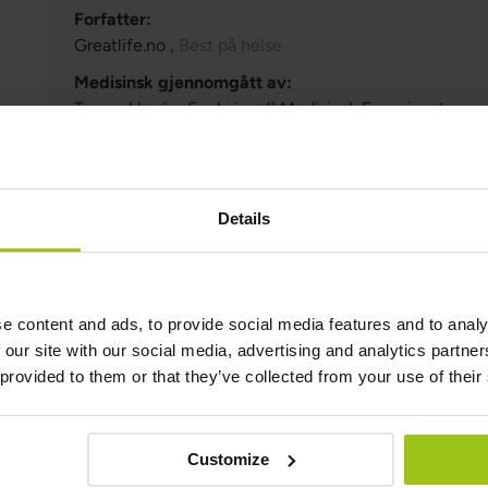
Forfatter:
Greatlife.no ,
Best på helse
Medisinsk gjennomgått av:
Teresa Husén, Funksjonell Medisinsk Ernæringsterap
Oppdatert:
16 Juni 2026
Details
Relaterte produkter
e content and ads, to provide social media features and to analy
 our site with our social media, advertising and analytics partn
Vitamin D3 2000 IU + K2 MK7
 provided to them or that they’ve collected from your use of their
249 kr
349 kr
Rating:
Customize
100%