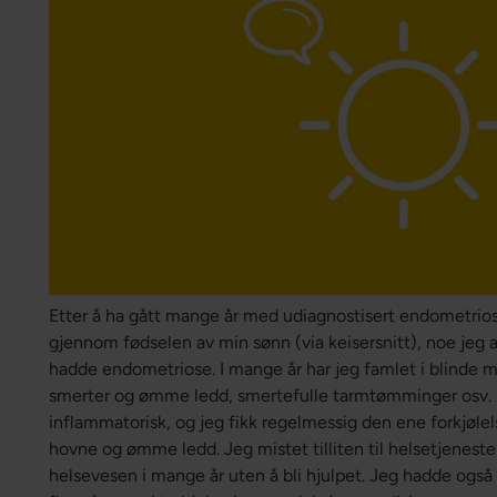
Etter å ha gått mange år med udiagnostisert endometriose,
gjennom fødselen av min sønn (via keisersnitt), noe jeg all
hadde endometriose. I mange år har jeg famlet i blinde m
smerter og ømme ledd, smertefulle tarmtømminger osv. 
inflammatorisk, og jeg fikk regelmessig den ene forkjøle
hovne og ømme ledd. Jeg mistet tilliten til helsetjenesten
helsevesen i mange år uten å bli hjulpet. Jeg hadde også 