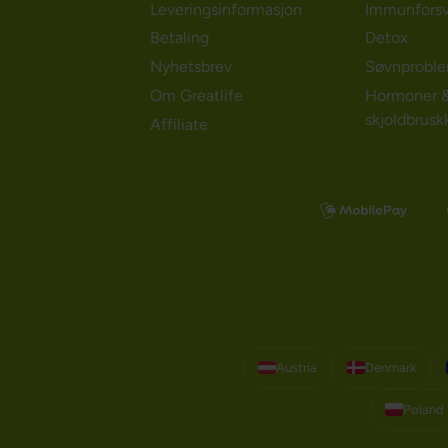
Leveringsinformasjon
Immunforsv
Betaling
Detox
Nyhetsbrev
Søvnprobl
Om Greatlife
Hormoner 
skjoldbrusk
Affiliate
Austria
Denmark
Poland