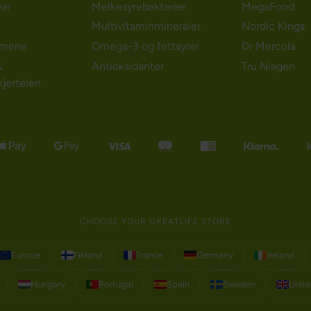
ar
Melkesyrebakterier
MegaFood
Multivitaminmineraler
Nordic Kings
emene
Omega-3 og fettsyrer
Dr Mercola
&
Antioksidanter
Tru Niagen
kjertelen
CHOOSE YOUR GREATLIFE STORE
Europe
Finland
France
Germany
Ireland
Hungary
Portugal
Spain
Sweden
Unit