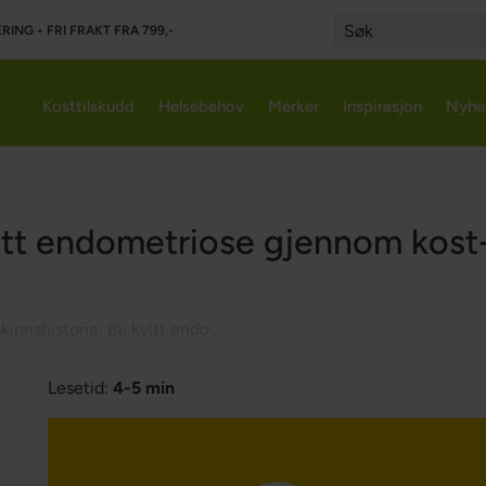
RING • FRI FRAKT FRA 799,-
Search
Kosttilskudd
Helsebehov
Merker
Inspirasjon
Nyhe
vitt endometriose gjennom kost-
Solskinnshistorie: Bli kvitt endometriose gjennom kost- og livsstilsforandringer
Lesetid:
4-5 min