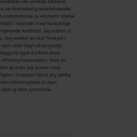
pesialisten der avfeide tankene
e var tilstrekkelig smertelidende
d endometriose av ekstremt sterke
stått). I kontakt med forskjellige
ungerende kosthold. Jeg kuttet ut
 Jeg merket en stor forskjell i
r som viste tegn på lavgradig
egynte også å tilføre disse
a offentlig helsevesen i form av
 Men så snart jeg slurver med
ligere i kroppen! Nå er jeg veldig
 våre etterlengtede to barn
e aldri gi dem syntetiske