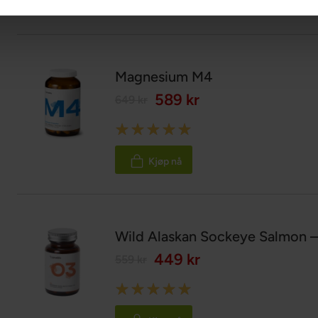
Kjøp nå
Magnesium M4
589 kr
649 kr
Rating:
100%
Kjøp nå
Wild Alaskan Sockeye Salmon 
449 kr
559 kr
Rating:
100%