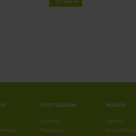
Kjøp nå
HOV
KOSTTILSKUDD
MERKER
D-vitamin
Greatlife
rmhelse
Magnesium
Innate Respo