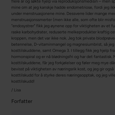
flere år og søkte hjelp via reproduksjonsmedisin – men s
mine om at jeg kanskje hadde endometriose, fordi jeg ikk
under menstruasjonene mine. Dessverre lider mange me
menstruasjonssmerter (men ikke alle, som ofte blir misfor
"endosystrer" fikk jeg øynene opp for viktigheten av et f
raske karbohydrater, reduserte melkeprodukter kraftig osv.
kroppen, men det var ikke nok. Jeg tok private blodprøve
betennelse, D-vitaminmangel og magnesiumbrist, så jeg b
kosttilskuddene, samt Omega 3. I tillegg fikk jeg hjelp fr
hormonspiral og er nå blødningsfri og har det fantastisk.
kosttilskuddene, får jeg forkjølelser og føler meg mye dår
bevisst på viktigheten av næringsrik kost, og jeg gir også
kosttilskudd for å styrke deres næringsopptak, og jeg vill
kosttilskudd!
/ Lisa
Forfatter