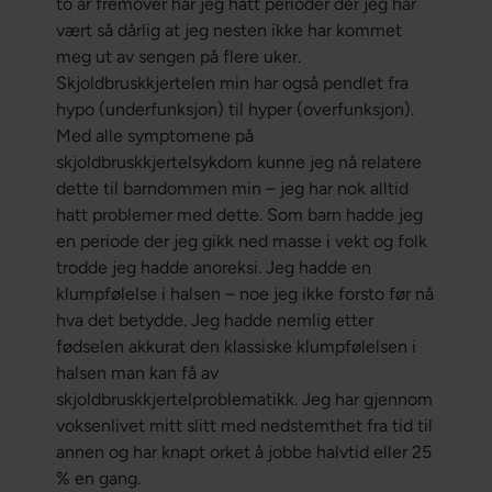
to år fremover har jeg hatt perioder der jeg har
vært så dårlig at jeg nesten ikke har kommet
meg ut av sengen på flere uker.
Skjoldbruskkjertelen min har også pendlet fra
hypo (underfunksjon) til hyper (overfunksjon).
Med alle symptomene på
skjoldbruskkjertelsykdom kunne jeg nå relatere
dette til barndommen min – jeg har nok alltid
hatt problemer med dette. Som barn hadde jeg
en periode der jeg gikk ned masse i vekt og folk
trodde jeg hadde anoreksi. Jeg hadde en
klumpfølelse i halsen – noe jeg ikke forsto før nå
hva det betydde. Jeg hadde nemlig etter
fødselen akkurat den klassiske klumpfølelsen i
halsen man kan få av
skjoldbruskkjertelproblematikk. Jeg har gjennom
voksenlivet mitt slitt med nedstemthet fra tid til
annen og har knapt orket å jobbe halvtid eller 25
% en gang.