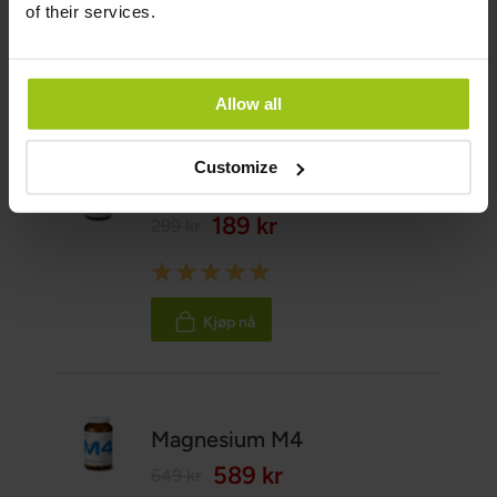
of their services.
Rating:
100%
Kjøp nå
Allow all
Customize
Sinkbisglycinat
189 kr
299 kr
Rating:
100%
Kjøp nå
Magnesium M4
589 kr
649 kr