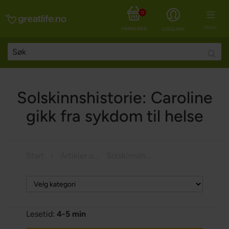
0
MENY
HANDLEKURV
LOGG INN
Searc
Solskinnshistorie: Caroline
gikk fra sykdom til helse
Start
Artikler om helse
Solskinnshistorie: Caroline gikk fra sykdom til helse
Lesetid:
4-5 min