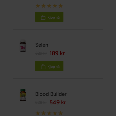
Rating:
100%
Kjøp nå
Selen
189 kr
329 kr
Kjøp nå
Blood Builder
549 kr
629 kr
Rating: