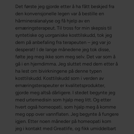
Det første jeg gjorde etter å ha fått beskjed fra
den konvensjonelle legen var å bestille en
hårmineralanalyse og få hjelp av en
ernæringsterapeut. Til tross for min skepsis til
syntetiske og uorganiske kosttilskudd, tok jeg
dem på anbefaling fra terapeuten – jeg var jo
desperat! I de lange månedene jeg tok disse,
følte jeg meg ikke som meg selv. Det var som å
gå i en hjerndimma. Jeg sluttet med dem etter å
ha lest om bivirkningene på denne typen
kosttilskudd. Kosttilskudd som i verden av
ernæringsterapeuter er kvalitetsprodukter,
gjorde meg altså dårligere. I stedet begynte jeg
med urtemedisin som hjalp meg litt. Og etter
hvert også homeopati, som hjalp meg å komme
meg opp over vannflaten. Jeg begynte å fungere
igjen. Etter noen måneder på homeopati kom
jeg i kontakt med Greatlife, og fikk umiddelbart