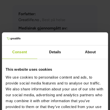
Forfatter:
Greatlife.no ,
Best på helse
Medisinsk gjennomgått av:
Teresa Husén, Funksjonell Medisinsk
Ernæringsterapeut
Oppdatert:
Consent
Details
About
16 Juni 2026
This website uses cookies
Relaterte produkter
We use cookies to personalise content and ads, to
provide social media features and to analyse our traffic.
We also share information about your use of our site with
our social media, advertising and analytics partners who
Vitamin C Wholefood
may combine it with other information that you’ve
399 kr
499 kr
provided to them or that they’ve collected from your use