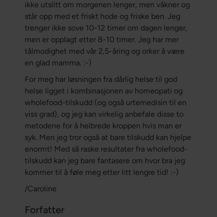
ikke utslitt om morgenen lenger, men våkner og
står opp med et friskt hode og friske ben. Jeg
trenger ikke sove 10-12 timer om dagen lenger,
men er opplagt etter 8-10 timer. Jeg har mer
tålmodighet med vår 2,5-åring og orker å være
en glad mamma. :-)
For meg har løsningen fra dårlig helse til god
helse ligget i kombinasjonen av homeopati og
wholefood-tilskudd (og også urtemedisin til en
viss grad), og jeg kan virkelig anbefale disse to
metodene for å helbrede kroppen hvis man er
syk. Men jeg tror også at bare tilskudd kan hjelpe
enormt! Med så raske resultater fra wholefood-
tilskudd kan jeg bare fantasere om hvor bra jeg
kommer til å føle meg etter litt lengre tid! :-)
/Caroline
Forfatter