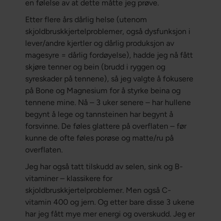
en følelse av at dette måtte jeg prøve.
Etter flere års dårlig helse (utenom
skjoldbruskkjertelproblemer, også dysfunksjon i
lever/andre kjertler og dårlig produksjon av
magesyre = dårlig fordøyelse), hadde jeg nå fått
skjøre tenner og bein (brudd i ryggen og
syreskader på tennene), så jeg valgte å fokusere
på Bone og Magnesium for å styrke beina og
tennene mine. Nå – 3 uker senere – har hullene
begynt å lege og tannsteinen har begynt å
forsvinne. De føles glattere på overflaten – før
kunne de ofte føles porøse og matte/ru på
overflaten.
Jeg har også tatt tilskudd av selen, sink og B-
vitaminer – klassikere for
skjoldbruskkjertelproblemer. Men også C-
vitamin 400 og jern. Og etter bare disse 3 ukene
har jeg fått mye mer energi og overskudd. Jeg er