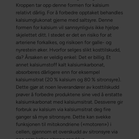
Kroppen tar opp denne formen for kalsium
relativt dårlig. For å forbedre opptaket behandles
kalsiumglukonat gjerne med saltsyre. Denne
formen for kalsium vil sannsynligvis ikke hjelpe
skjelettet ditt. I stedet er det en risiko for at
arteriene forkalkes, og risikoen for galle- og
nyrestein øker. Hvorfor selges slikt kosttilskudd,
da? Årsaken er veldig enkel: Det er billig. Et
annet kalsiumstoff kalt kalsiumkarbonat,
absorberes dårligere enn for eksempel
kalsiumsitrat (20 % kalsium og 80 % sitronsyre).
Dette gjør at noen leverandører av kosttilskudd
prøver å forbedre produktene sine ved å erstatte
kalsiumkarbonat med kalsiumsitrat. Dessverre gir
forbruk av kalsium via kalsiumsitrat deg fire
ganger så mye sitronsyre. Dette kan svekke
funksjonen til mitokondriene («motoren») i
cellen, gjennom et overskudd av sitronsyre via