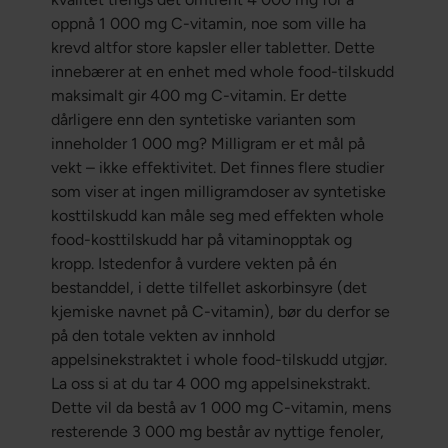
oppnå 1 000 mg C-vitamin, noe som ville ha
krevd altfor store kapsler eller tabletter. Dette
innebærer at en enhet med whole food-tilskudd
maksimalt gir 400 mg C-vitamin. Er dette
dårligere enn den syntetiske varianten som
inneholder 1 000 mg? Milligram er et mål på
vekt – ikke effektivitet. Det finnes flere studier
som viser at ingen milligramdoser av syntetiske
kosttilskudd kan måle seg med effekten whole
food-kosttilskudd har på vitaminopptak og
kropp. Istedenfor å vurdere vekten på én
bestanddel, i dette tilfellet askorbinsyre (det
kjemiske navnet på C-vitamin), bør du derfor se
på den totale vekten av innhold
appelsinekstraktet i whole food-tilskudd utgjør.
La oss si at du tar 4 000 mg appelsinekstrakt.
Dette vil da bestå av 1 000 mg C-vitamin, mens
resterende 3 000 mg består av nyttige fenoler,