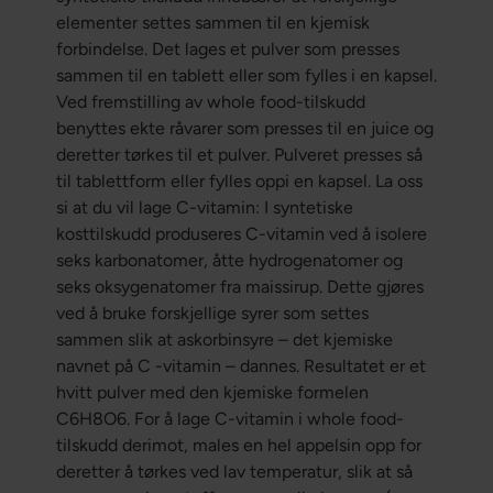
elementer settes sammen til en kjemisk
forbindelse. Det lages et pulver som presses
sammen til en tablett eller som fylles i en kapsel.
Ved fremstilling av whole food-tilskudd
benyttes ekte råvarer som presses til en juice og
deretter tørkes til et pulver. Pulveret presses så
til tablettform eller fylles oppi en kapsel. La oss
si at du vil lage C-vitamin: I syntetiske
kosttilskudd produseres C-vitamin ved å isolere
seks karbonatomer, åtte hydrogenatomer og
seks oksygenatomer fra maissirup. Dette gjøres
ved å bruke forskjellige syrer som settes
sammen slik at askorbinsyre – det kjemiske
navnet på C -vitamin – dannes. Resultatet er et
hvitt pulver med den kjemiske formelen
C6H8O6. For å lage C-vitamin i whole food-
tilskudd derimot, males en hel appelsin opp for
deretter å tørkes ved lav temperatur, slik at så