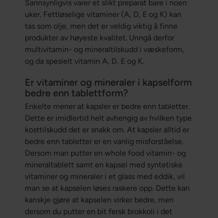
Sannsynligvis varer et slikt preparat bare i noen
uker. Fettløselige vitaminer (A, D, E og K) kan
tas som olje, men det er veldig viktig å finne
produkter av høyeste kvalitet. Unngå derfor
multivitamin- og mineraltilskudd i væskeform,
og da spesielt vitamin A, D, E og K.
Er vitaminer og mineraler i kapselform
bedre enn tablettform?
Enkelte mener at kapsler er bedre enn tabletter.
Dette er imidlertid helt avhengig av hvilken type
kosttilskudd det er snakk om. At kapsler alltid er
bedre enn tabletter er en vanlig misforståelse.
Dersom man putter en whole food vitamin- og
mineraltablett samt en kapsel med syntetiske
vitaminer og mineraler i et glass med eddik, vil
man se at kapselen løses raskere opp. Dette kan
kanskje gjøre at kapselen virker bedre, men
dersom du putter en bit fersk brokkoli i det