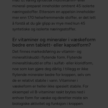
mat! Et vanlig syntetisk multivitamin- eller
mineral-preparat inneholder omtrent 45 isolerte
næringsstoffer. Ettersom en appelsin inneholder
mer enn 170 helsefremmende stoffer, er det lett
å forstå at du går glipp av mye med kun 45
syntetiske og isolerte næringsstoffer.
Er vitaminer og mineraler i væskeform
bedre enn tablett- eller kapselform?
Det finnes markedsføring av vitamin- og
mineraltilskudd i flytende form. Flytende
mineraltilskudd er ofte i sulfat- eller kloridform,
noe som kan gjøre deg dårlig. I tillegg er ikke
flytende mineraler bedre for kroppen, selv om
de er relativt stabile i vann. Vitaminer i
væskeform er heller ikke spesielt stabile. For
eksempel vil B-vitaminer raskt brytes ned i
enhver form for væske og deretter miste sin
biologiske aktivitet og funksjon i kroppen.