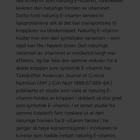
like effektivt som naturlig E-vitamin, foretrekker
leveren den naturlige formen av vitaminet.
Dette fordi naturlig E-vitamin sendes til
lipoproteinene slik at det kan transporteres til
kroppsvev via blodomløpet. Naturlig E-vitamin
koster mer enn den syntetiske varianten – som
også kan fås i høyere doser. Den naturlige
varianten av vitaminet er imidlertid langt mer
effektiv, og har ikke den samme risikoen for å
skade kroppen som syntetisk E-vitamin har.
Tidsskriftet American Journal of Cinical
Nutrition (AM J Clin Nutr 1998;67:669-84.)
publiserte et studie som viste at naturlig E-
vitamin holdes av kroppen i dobbelt så stor grad
som syntetisk E-vitamin. I et annet studie fra
samme tidsskrift fant forskere ut at den
naturlige formen for E-vitamin fantes i tre
ganger så høye konsentrasjoner i morkaken til
kvinner som hadde inntatt naturlig E-vitamin,