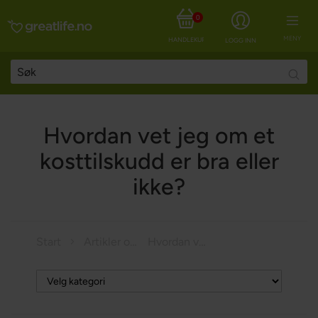
0
MENY
HANDLEKURV
LOGG INN
Searc
Hvordan vet jeg om et
kosttilskudd er bra eller
ikke?
Start
Artikler om helse
Hvordan vet jeg om et kosttilskudd er bra eller ikke?