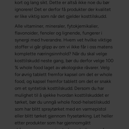
kort og lang sikt. Dette er altså ikke noe du bør
ignorere! Det er derfor få produkter der kvalitet
er like viktig som når det gjelder kosttilskudd.
Alle vitaminer, mineraler, fytokjemikalier,
flavonoider, fenoler og lignende, fungerer i
synergi med hverandre. Hvem vet hvilke viktige
stoffer vi går glipp av om vi ikke får i oss matens
komplette næringsinnhold? Når du skal velge
kosttilskudd neste gang, bør du derfor velge 100
% whole food laget av økologiske råvarer. Velg
for øvrig tablett fremfor kapsel om det er whole
food, og kapsel fremfor tablett om det er snakk
om et syntetisk kosttilskudd. Dersom du har
mulighet til å sjekke hvordan kosttilskuddet er
tørket, bør du unngå whole food-helsetilskudd
som har blitt spraytørket med en varmepistol
eller blitt tørket gjennom frysetørking. Let heller
etter produkter som har gjennomgått