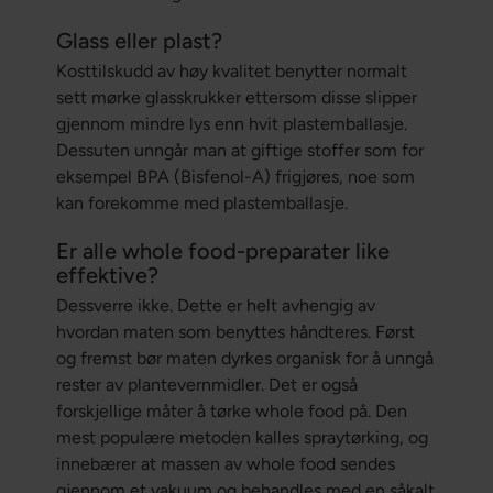
Glass eller plast?
Kosttilskudd av høy kvalitet benytter normalt
sett mørke glasskrukker ettersom disse slipper
gjennom mindre lys enn hvit plastemballasje.
Dessuten unngår man at giftige stoffer som for
eksempel BPA (Bisfenol-A) frigjøres, noe som
kan forekomme med plastemballasje.
Er alle whole food-preparater like
effektive?
Dessverre ikke. Dette er helt avhengig av
hvordan maten som benyttes håndteres. Først
og fremst bør maten dyrkes organisk for å unngå
rester av plantevernmidler. Det er også
forskjellige måter å tørke whole food på. Den
mest populære metoden kalles spraytørking, og
innebærer at massen av whole food sendes
gjennom et vakuum og behandles med en såkalt