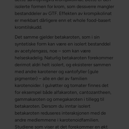
isolerte formen for krom, som dessverre mangler
bestanddeler av GTF. Effekten av krompikolinat
er merkbart dårligere enn et whole food-basert
kromtilskudd.
Det samme gjelder betakaroten, som i sin
syntetiske form kan være en isolert bestanddel
av acetylengass, noe – som kan være
helseskadelig. Naturlig betakaroten forekommer
derimot aldri helt isolert, og eksisterer sammen
med andre karotener og xantofyller (gule
pigmenter) – alle en del av familien
karotenoider. I gulrøtter og tomater finnes det
for eksempel både alfakaroten, cantozantheen,
gammakaroten og omegakaroten i tillegg til
betakaroten. Dersom du inntar isolert
betakaroten reduseres interaksjonen med de
andre medlemmene i karotenoidfamilien.
Studiene som viser at det forekommer en økt