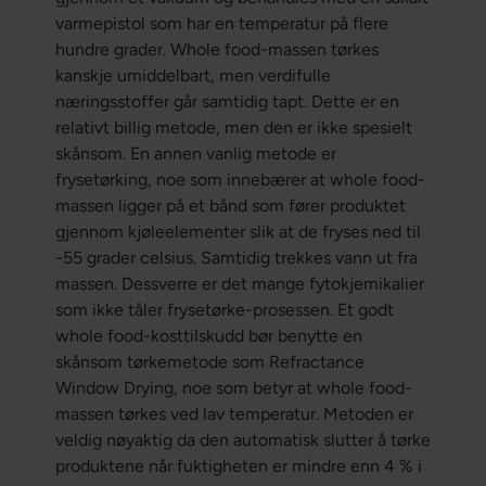
varmepistol som har en temperatur på flere
hundre grader. Whole food-massen tørkes
kanskje umiddelbart, men verdifulle
næringsstoffer går samtidig tapt. Dette er en
relativt billig metode, men den er ikke spesielt
skånsom. En annen vanlig metode er
frysetørking, noe som innebærer at whole food-
massen ligger på et bånd som fører produktet
gjennom kjøleelementer slik at de fryses ned til
-55 grader celsius. Samtidig trekkes vann ut fra
massen. Dessverre er det mange fytokjemikalier
som ikke tåler frysetørke-prosessen. Et godt
whole food-kosttilskudd bør benytte en
skånsom tørkemetode som Refractance
Window Drying, noe som betyr at whole food-
massen tørkes ved lav temperatur. Metoden er
veldig nøyaktig da den automatisk slutter å tørke
produktene når fuktigheten er mindre enn 4 % i