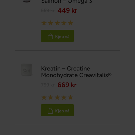
Salmon – Omega 3
449 kr
559 kr
Rating:
100%
Kjøp nå
Kreatin – Creatine
Monohydrate Creavitalis®
669 kr
799 kr
Rating:
100%
Kjøp nå