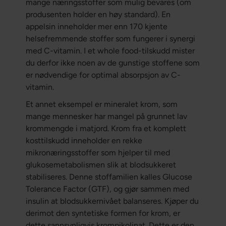
mange næringsstoffer som mulig bevares (om
produsenten holder en høy standard). En
appelsin inneholder mer enn 170 kjente
helsefremmende stoffer som fungerer i synergi
med C-vitamin. I et whole food-tilskudd mister
du derfor ikke noen av de gunstige stoffene som
er nødvendige for optimal absorpsjon av C-
vitamin.
Et annet eksempel er mineralet krom, som
mange mennesker har mangel på grunnet lav
krommengde i matjord. Krom fra et komplett
kosttilskudd inneholder en rekke
mikronæringsstoffer som hjelper til med
glukosemetabolismen slik at blodsukkeret
stabiliseres. Denne stoffamilien kalles Glucose
Tolerance Factor (GTF), og gjør sammen med
insulin at blodsukkernivået balanseres. Kjøper du
derimot den syntetiske formen for krom, er
dette sannsynligvis krompikolinat. Dette er den