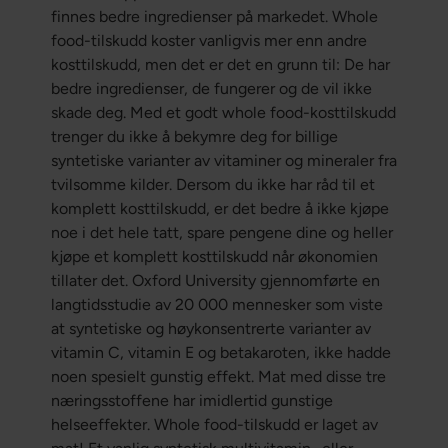
finnes bedre ingredienser på markedet. Whole
food-tilskudd koster vanligvis mer enn andre
kosttilskudd, men det er det en grunn til: De har
bedre ingredienser, de fungerer og de vil ikke
skade deg. Med et godt whole food-kosttilskudd
trenger du ikke å bekymre deg for billige
syntetiske varianter av vitaminer og mineraler fra
tvilsomme kilder. Dersom du ikke har råd til et
komplett kosttilskudd, er det bedre å ikke kjøpe
noe i det hele tatt, spare pengene dine og heller
kjøpe et komplett kosttilskudd når økonomien
tillater det. Oxford University gjennomførte en
langtidsstudie av 20 000 mennesker som viste
at syntetiske og høykonsentrerte varianter av
vitamin C, vitamin E og betakaroten, ikke hadde
noen spesielt gunstig effekt. Mat med disse tre
næringsstoffene har imidlertid gunstige
helseeffekter. Whole food-tilskudd er laget av