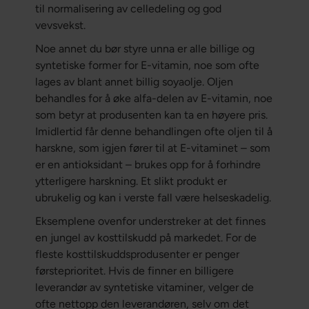
til normalisering av celledeling og god
vevsvekst.
Noe annet du bør styre unna er alle billige og
syntetiske former for E-vitamin, noe som ofte
lages av blant annet billig soyaolje. Oljen
behandles for å øke alfa-delen av E-vitamin, noe
som betyr at produsenten kan ta en høyere pris.
Imidlertid får denne behandlingen ofte oljen til å
harskne, som igjen fører til at E-vitaminet – som
er en antioksidant – brukes opp for å forhindre
ytterligere harskning. Et slikt produkt er
ubrukelig og kan i verste fall være helseskadelig.
Eksemplene ovenfor understreker at det finnes
en jungel av kosttilskudd på markedet. For de
fleste kosttilskuddsprodusenter er penger
førsteprioritet. Hvis de finner en billigere
leverandør av syntetiske vitaminer, velger de
ofte nettopp den leverandøren, selv om det