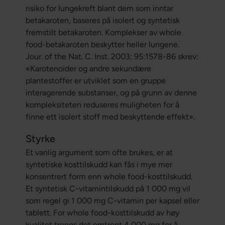
risiko for lungekreft blant dem som inntar
betakaroten, baseres på isolert og syntetisk
fremstilt betakaroten. Komplekser av whole
food-betakaroten beskytter heller lungene.
Jour. of the Nat. C. Inst. 2003; 95:1578-86 skrev:
«Karotenoider og andre sekundære
plantestoffer er utviklet som en gruppe
interagerende substanser, og på grunn av denne
kompleksiteten reduseres muligheten for å
finne ett isolert stoff med beskyttende effekt».
Styrke
Et vanlig argument som ofte brukes, er at
syntetiske kosttilskudd kan fås i mye mer
konsentrert form enn whole food-kosttilskudd.
Et syntetisk C-vitamintilskudd på 1 000 mg vil
som regel gi 1 000 mg C-vitamin per kapsel eller
tablett. For whole food-kosttilskudd av høy
kvalitet trengs det omtrent 4 000 mg for å