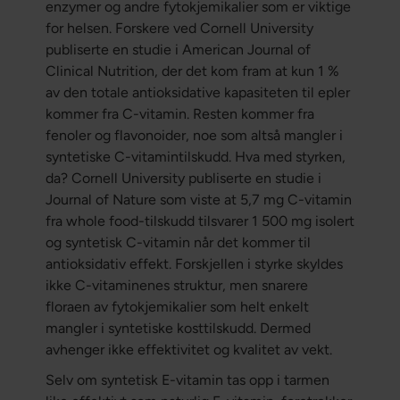
enzymer og andre fytokjemikalier som er viktige
for helsen. Forskere ved Cornell University
publiserte en studie i American Journal of
Clinical Nutrition, der det kom fram at kun 1 %
av den totale antioksidative kapasiteten til epler
kommer fra C-vitamin. Resten kommer fra
fenoler og flavonoider, noe som altså mangler i
syntetiske C-vitamintilskudd. Hva med styrken,
da? Cornell University publiserte en studie i
Journal of Nature som viste at 5,7 mg C-vitamin
fra whole food-tilskudd tilsvarer 1 500 mg isolert
og syntetisk C-vitamin når det kommer til
antioksidativ effekt. Forskjellen i styrke skyldes
ikke C-vitaminenes struktur, men snarere
floraen av fytokjemikalier som helt enkelt
mangler i syntetiske kosttilskudd. Dermed
avhenger ikke effektivitet og kvalitet av vekt.
Selv om syntetisk E-vitamin tas opp i tarmen