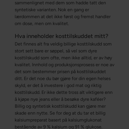
sammenlignet med dem som hadde tatt den
syntetiske varianten. Nok en gang er
lærdommen at det ikke først og fremst handler
om dose, men om kvalitet.
Hva inneholder kosttilskuddet mitt?
Det finnes alt fra veldig billige kosttilskudd som
stort sett bare er søppel, så vel som dyre
kosttilskudd som ofte, men ikke alltid, er av høy
kvalitet. Innhold og produksjonsprosess er noe av
det som bestemmer prisen på kosttilskuddet
ditt. Er det noe du bør gjøre for din egen helses
skyld, er det å investere i god mat og riktig
kosttilskudd. Er ikke dette tross alt viktigere enn
å kjøpe nye jeans eller å besøke dyre kaféer?
Billig og syntetisk kosttilskudd kan gjøre mer
skade enn nytte. Se for deg at du tar et billig
kalsiumpreparat basert på kalsiumglukonat
bestående av 9 % kalsium og 91 % glukose.