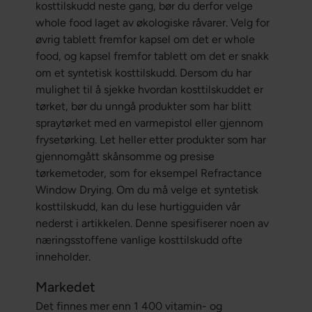
kosttilskudd neste gang, bør du derfor velge
whole food laget av økologiske råvarer. Velg for
øvrig tablett fremfor kapsel om det er whole
food, og kapsel fremfor tablett om det er snakk
om et syntetisk kosttilskudd. Dersom du har
mulighet til å sjekke hvordan kosttilskuddet er
tørket, bør du unngå produkter som har blitt
spraytørket med en varmepistol eller gjennom
frysetørking. Let heller etter produkter som har
gjennomgått skånsomme og presise
tørkemetoder, som for eksempel Refractance
Window Drying. Om du må velge et syntetisk
kosttilskudd, kan du lese hurtigguiden vår
nederst i artikkelen. Denne spesifiserer noen av
næringsstoffene vanlige kosttilskudd ofte
inneholder.
Markedet
Det finnes mer enn 1 400 vitamin- og