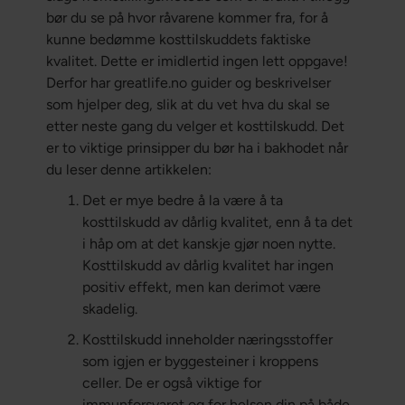
bør du se på hvor råvarene kommer fra, for å
kunne bedømme kosttilskuddets faktiske
kvalitet. Dette er imidlertid ingen lett oppgave!
Derfor har greatlife.no guider og beskrivelser
som hjelper deg, slik at du vet hva du skal se
etter neste gang du velger et kosttilskudd. Det
er to viktige prinsipper du bør ha i bakhodet når
du leser denne artikkelen:
Det er mye bedre å la være å ta
kosttilskudd av dårlig kvalitet, enn å ta det
i håp om at det kanskje gjør noen nytte.
Kosttilskudd av dårlig kvalitet har ingen
positiv effekt, men kan derimot være
skadelig.
Kosttilskudd inneholder næringsstoffer
som igjen er byggesteiner i kroppens
celler. De er også viktige for
immunforsvaret og for helsen din på både