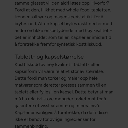
samme glasset vil den aldri løses opp. Hvorfor?
Fordi at den, i likhet med whole food-tabletten,
trenger saltsyre og magens peristaltikk for å
brytes ned. At en kapsel brytes raskt ned er med
andre ord ikke ensbetydende med høy kvalitet –
det er innholdet som teller. Kapsler er imidlertid
å foretrekke fremfor syntetisk kosttilskudd.
Tablett- og kapselstørrelse
Kosttilskudd av høy kvalitet i tablett- eller
kapselform vil være relativt stor av størrelse.
Dette fordi man tørker og maler opp hele
matvarer som deretter presses sammen til en
tablett eller fylles i en kapsel. Dette betyr at man
må ha relativt store mengder tørket mat for å
garantere et visst vitamin- og mineralnivå.
Kapsler er vanligvis å foretrekke, da det i disse
ikke er behov for øvrige ingredienser for
sammenbinding.