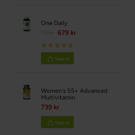
One Daily
679 kr
779 kr
Rating:
100%
Kjøp nå
Women's 55+ Advanced
Multivitamin
739 kr
Kjøp nå