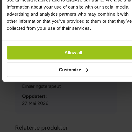
antioxidanter/a-vitamin
information about your use of our site with our social media,
Dawson MI. Curr Pharm Des. 2000 Feb PMID:
advertising and analytics partners who may combine it with
10637381.
other information that you’ve provided to them or that they’ve
collected from your use of their services.
Forfatter
Allow all
Forfatter:
Greatlife.no ,
Best på helse
Customize
Medisinsk gjennomgått av:
Teresa Husén, Funksjonell Medisinsk
Ernæringsterapeut
Oppdatert:
27 Mai 2026
Relaterte produkter