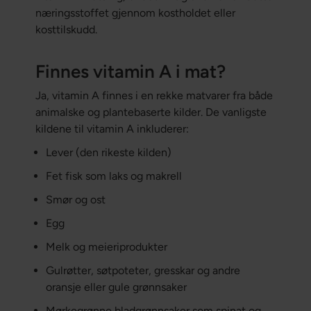
næringsstoffet gjennom kostholdet eller
kosttilskudd.
Finnes vitamin A i mat?
Ja, vitamin A finnes i en rekke matvarer fra både
animalske og plantebaserte kilder. De vanligste
kildene til vitamin A inkluderer:
Lever (den rikeste kilden)
Fet fisk som laks og makrell
Smør og ost
Egg
Melk og meieriprodukter
Gulrøtter, søtpoteter, gresskar og andre
oransje eller gule grønnsaker
Mørkegrønne bladgrønnsaker som spinat og