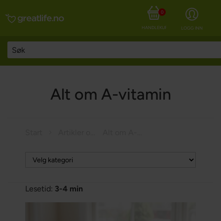
0
HANDLEKURV
LOGG INN
Alt om A-vitamin
Start
Artikler om helse
Alt om A-vitamin
Lesetid:
3-4 min