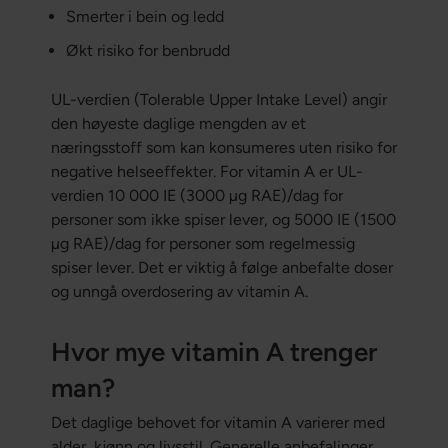
Smerter i bein og ledd
Økt risiko for benbrudd
UL-verdien (Tolerable Upper Intake Level) angir
den høyeste daglige mengden av et
næringsstoff som kan konsumeres uten risiko for
negative helseeffekter. For vitamin A er UL-
verdien 10 000 IE (3000 µg RAE)/dag for
personer som ikke spiser lever, og 5000 IE (1500
µg RAE)/dag for personer som regelmessig
spiser lever. Det er viktig å følge anbefalte doser
og unngå overdosering av vitamin A.
Hvor mye vitamin A trenger
man?
Det daglige behovet for vitamin A varierer med
alder, kjønn og livsstil. Generelle anbefalinger