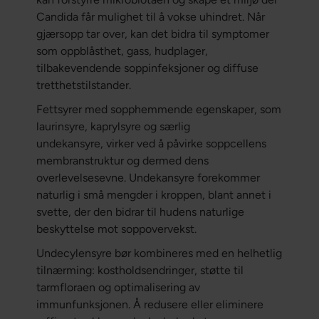
Candida får mulighet til å vokse uhindret. Når
gjærsopp tar over, kan det bidra til symptomer
som oppblåsthet, gass, hudplager,
tilbakevendende soppinfeksjoner og diffuse
tretthetstilstander.
Fettsyrer med sopphemmende egenskaper, som
laurinsyre, kaprylsyre og særlig
undekansyre, virker ved å påvirke soppcellens
membranstruktur og dermed dens
overlevelsesevne. Undekansyre forekommer
naturlig i små mengder i kroppen, blant annet i
svette, der den bidrar til hudens naturlige
beskyttelse mot soppovervekst.
Undecylensyre bør kombineres med en helhetlig
tilnærming: kostholdsendringer, støtte til
tarmfloraen og optimalisering av
immunfunksjonen. Å redusere eller eliminere