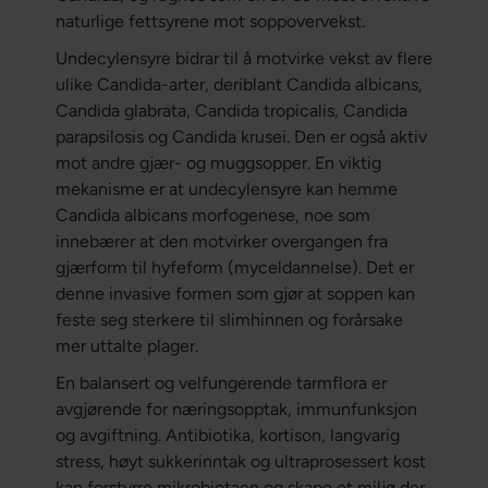
naturlige fettsyrene mot soppovervekst.
Undecylensyre bidrar til å motvirke vekst av flere
ulike Candida-arter, deriblant Candida albicans,
Candida glabrata, Candida tropicalis, Candida
parapsilosis og Candida krusei. Den er også aktiv
mot andre gjær- og muggsopper. En viktig
mekanisme er at undecylensyre kan hemme
Candida albicans morfogenese, noe som
innebærer at den motvirker overgangen fra
gjærform til hyfeform (myceldannelse). Det er
denne invasive formen som gjør at soppen kan
feste seg sterkere til slimhinnen og forårsake
mer uttalte plager.
En balansert og velfungerende tarmflora er
avgjørende for næringsopptak, immunfunksjon
og avgiftning. Antibiotika, kortison, langvarig
stress, høyt sukkerinntak og ultraprosessert kost
kan forstyrre mikrobiotaen og skape et miljø der