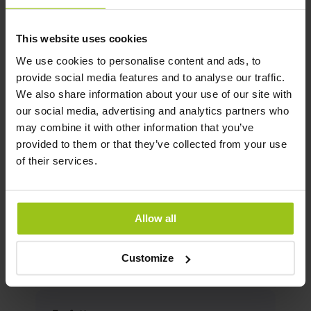
rene
Undecylensyre
erstatter SF722.
This website uses cookies
Gratis protokoll mot Candida
We use cookies to personalise content and ads, to
Vi tilbyr en omfattende og helt kostnadsfri
provide social media features and to analyse our traffic.
protokoll mot Candida og annen sopp, utviklet
We also share information about your use of our site with
for å gi deg en tydelig, strukturert og effektiv
our social media, advertising and analytics partners who
strategi fra start. Du kan få den direkte fra oss.
may combine it with other information that you’ve
Kontakt vår kundeservice
provided to them or that they’ve collected from your use
på
[email protected]
så sender vi den
of their services.
umiddelbart til deg.
Anbefalt lesning
Allow all
Candida - den lumske gjærsoppen
Customize
Forfatter