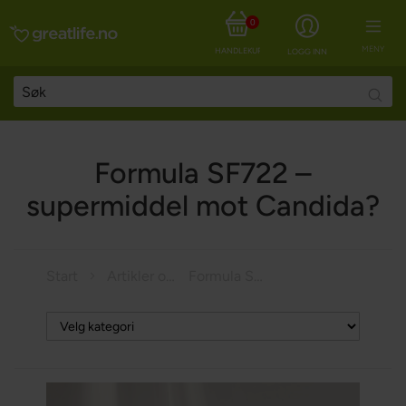
0
MENY
HANDLEKURV
LOGG INN
Searc
Formula SF722 –
supermiddel mot Candida?
Start
Artikler om helse
Formula SF722 – supermiddel mot Candida?