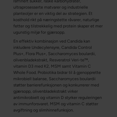
raffinert sukker, raske karbohydrater,
ultraprosesserte matvarer og industrielle
planteoljer er en viktig del av strategien. Et
kosthold rikt på næringstette råvarer, naturlige
fetter og tilstrekkelig med protein skaper et mer
ugunstig miljø for gjærsopp.
En effektiv kombinasjon ved Candida kan
inkludere Undecylensyre, Candida Control
Plus+, Flora Plus+, Saccharomyces boulardii,
olivenbladekstrakt, Resveratrol Veri-te™,
vitamin D3 med K2, MSM samt Vitamin C
Whole Food. Probiotika bidrar til å gjenopprette
mikrobiell balanse, Saccharomyces boulardii
støtter barrierefunksjonen og konkurrerer med
gjærsopp, olivenbladekstrakt virker
antimikrobielt og vitamin D styrker reguleringen
av immunforsvaret. MSM og vitamin C støtter
avgiftning og slimhinnefunksjon.