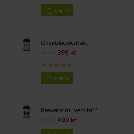
100%
Kjøp nå
Olivebladekstrakt
399 kr
499 kr
Rating:
100%
Kjøp nå
Resveratrol Veri-te™
499 kr
649 kr