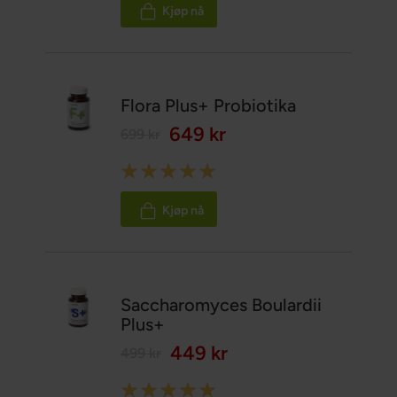
Kjøp nå
Flora Plus+ Probiotika
649 kr
699 kr
Rating:
100%
Kjøp nå
Saccharomyces Boulardii
Plus+
449 kr
499 kr
Rating: